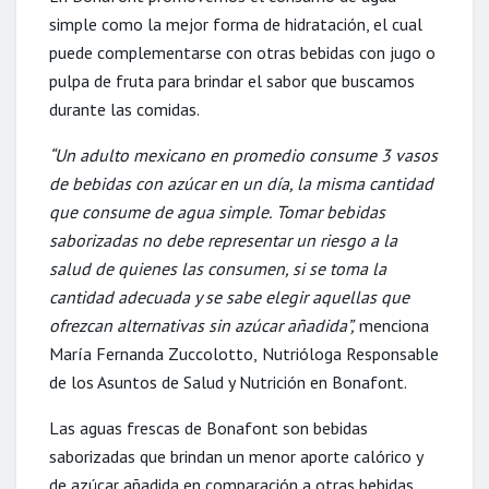
simple como
la mejor forma de hidratación,
el
cual
puede
complementarse con
otras
bebidas con
jugo o
pulpa de fruta
para brindar el
sabor que buscamos
durante las comidas.
“
Un adulto mexicano en promedio consume 3 vasos
de bebidas con azúcar en un día, la
misma cantidad
que consume de agua
simple
.
Tomar bebidas
saborizadas no debe
representar un riesgo a la
salud de q
uienes las consumen, si se
toma la
cantidad adecuada
y se
sabe elegir aquellas que
ofrezcan alternativas sin azúcar añadida
”,
menciona
María
Fernanda Zuccolo
t
to,
Nutrióloga Responsable
de los Asuntos de Salud y Nutrición
en
Bonafont.
Las aguas
frescas de Bonafont son bebidas
saborizadas
que brindan
un
menor
aporte
calórico y
de azúcar añadida en comparación a otras bebidas