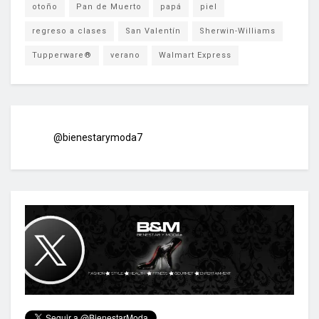
otoño
Pan de Muerto
papá
piel
regreso a clases
San Valentín
Sherwin-Williams
Tupperware®
verano
Walmart Express
@bienestarymoda7