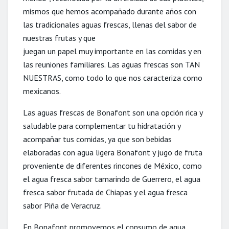
mismos que hemos
acompañado
durante años
con
las tradicionales aguas frescas
, llenas del sabor de
nuestras fru
tas y que
juegan un papel muy importante
en las comidas
y
en
las
reuniones familiares. Las aguas
frescas son TAN
NUESTRAS, como todo lo que nos caracteriza como
mexicanos
.
Las aguas frescas de Bonafont son una opción rica y
saludable para
complementar t
u
hidratación
y
acompañar tus comidas, ya que son bebidas
elaboradas
con agua ligera
Bonafont y jugo de fruta
proveniente de diferentes rincones de México,
como
el agua fresca
sabor
tamarindo de Guerrero
, el agua
fresca sabor frutada de Chiapas y el agua fre
sca
sabor
Piña de Veracruz
.
En Bonafont
promovemos el consumo de agua