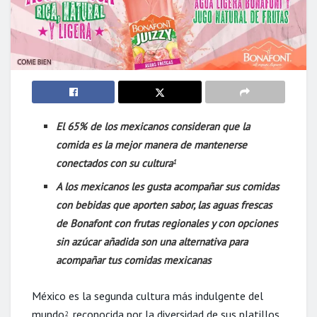
El 65% de los mexicanos consideran que la
comida es la mejor manera de mantenerse
conectados con su cultura
1
A los mexicanos les gusta acompañar sus
comidas
con bebidas que aporten sabor,
las aguas
frescas
de Bonafont con frutas regionales y con opciones
sin azúcar añadida son
una
alternativa
para
acompañar tus comidas mexicanas
México es la segunda cultura más indulgente
del
mundo
,
reconocida por
la
diversidad de sus platillos
,
2