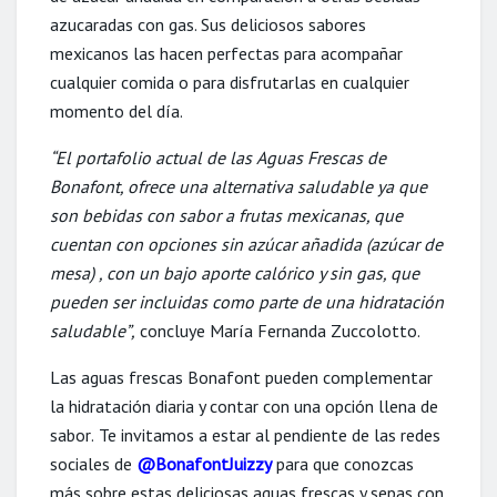
azucaradas con gas
. Sus
deliciosos sabores
mexicanos las hacen perfectas para acompañar
cualquier comida o para
disfrutarlas
en cualquier
momento del día.
“
El portafolio actual de las
A
guas
F
rescas de
Bonafont, ofrece una alternativa saludable ya
que
son bebidas
con sabor a frutas
mexicanas
,
que
cuenta
n
con opciones
sin azúcar añadida
(azúcar de
mesa)
,
con un bajo aporte ca
lórico y sin gas, que
pueden ser incluidas como
parte de una hidratación
saludable
”
,
concluye
María Fernanda Zuccolot
t
o.
Las aguas frescas
Bonafont pueden
complementar
la hidratación diaria
y contar con una
opción
llena de
sabor
.
Te invitamos a estar al pendiente de las redes
sociales de
@BonafontJuizzy
para que conozcas
más sobre estas deliciosas aguas frescas y sepas con