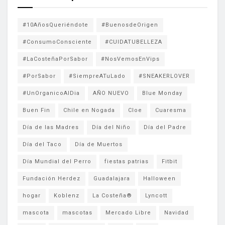
#10AñosQueriéndote
#BuenosdeOrigen
#ConsumoConsciente
#CUIDATUBELLEZA
#LaCosteñaPorSabor
#NosVemosEnVips
#PorSabor
#SiempreATuLado
#SNEAKERLOVER
#UnOrganicoAlDia
AÑO NUEVO
Blue Monday
Buen Fin
Chile en Nogada
Cloe
Cuaresma
Día de las Madres
Día del Niño
Día del Padre
Día del Taco
Día de Muertos
Día Mundial del Perro
fiestas patrias
Fitbit
Fundación Herdez
Guadalajara
Halloween
hogar
Koblenz
La Costeña®
Lyncott
mascota
mascotas
Mercado Libre
Navidad