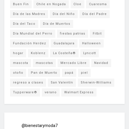
Buen Fin
Chile en Nogada
Cloe
Cuaresma
Día de las Madres
Día del Niño
Día del Padre
Día del Taco
Día de Muertos
Día Mundial del Perro
fiestas patrias
Fitbit
Fundación Herdez
Guadalajara
Halloween
hogar
Koblenz
La Costeña®
Lyncott
mascota
mascotas
Mercado Libre
Navidad
otoño
Pan de Muerto
papá
piel
regreso a clases
San Valentín
Sherwin-Williams
Tupperware®
verano
Walmart Express
@bienestarymoda7