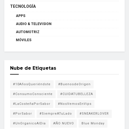
TECNOLOGÍA
APPS
AUDIO & TELEVISION
AUTOMOTRIZ
MÓVILES
Nube de Etiquetas
#10AñosQueriéndote
#BuenosdeOrigen
#ConsumoConsciente
#CUIDATUBELLEZA
#LaCosteñaPorSabor
#NosVemosEnVips
#PorSabor
#SiempreATuLado
#SNEAKERLOVER
#UnOrganicoAlDia
AÑO NUEVO
Blue Monday