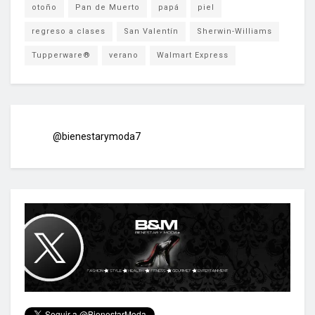
otoño
Pan de Muerto
papá
piel
regreso a clases
San Valentín
Sherwin-Williams
Tupperware®
verano
Walmart Express
@bienestarymoda7