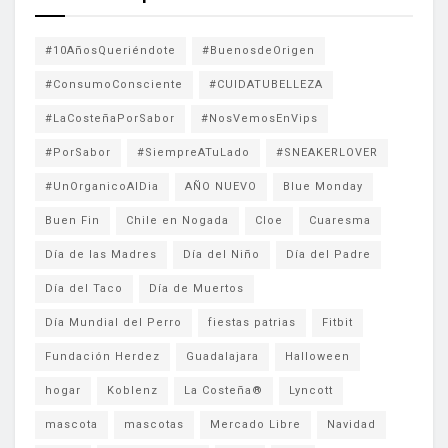
#10AñosQueriéndote
#BuenosdeOrigen
#ConsumoConsciente
#CUIDATUBELLEZA
#LaCosteñaPorSabor
#NosVemosEnVips
#PorSabor
#SiempreATuLado
#SNEAKERLOVER
#UnOrganicoAlDia
AÑO NUEVO
Blue Monday
Buen Fin
Chile en Nogada
Cloe
Cuaresma
Día de las Madres
Día del Niño
Día del Padre
Día del Taco
Día de Muertos
Día Mundial del Perro
fiestas patrias
Fitbit
Fundación Herdez
Guadalajara
Halloween
hogar
Koblenz
La Costeña®
Lyncott
mascota
mascotas
Mercado Libre
Navidad