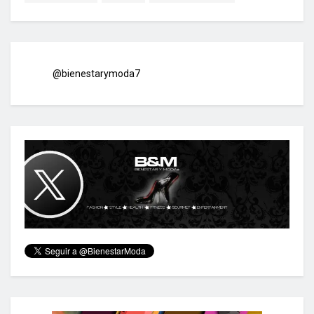
@bienestarymoda7