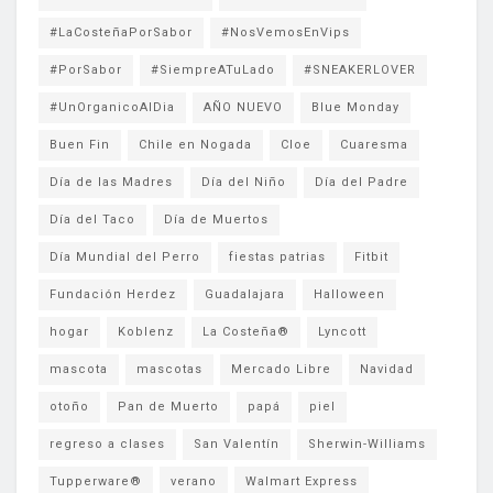
#LaCosteñaPorSabor
#NosVemosEnVips
#PorSabor
#SiempreATuLado
#SNEAKERLOVER
#UnOrganicoAlDia
AÑO NUEVO
Blue Monday
Buen Fin
Chile en Nogada
Cloe
Cuaresma
Día de las Madres
Día del Niño
Día del Padre
Día del Taco
Día de Muertos
Día Mundial del Perro
fiestas patrias
Fitbit
Fundación Herdez
Guadalajara
Halloween
hogar
Koblenz
La Costeña®
Lyncott
mascota
mascotas
Mercado Libre
Navidad
otoño
Pan de Muerto
papá
piel
regreso a clases
San Valentín
Sherwin-Williams
Tupperware®
verano
Walmart Express