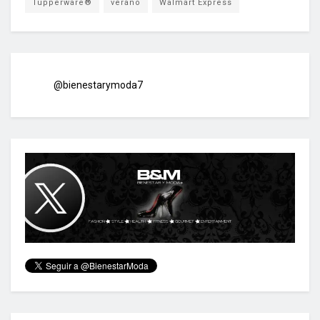
Tupperware®
verano
Walmart Express
@bienestarymoda7