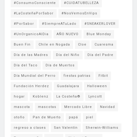
#ConsumoConsciente
#CUIDATUBELLEZA
#LaCosteñaPorSabor
#NosVemosEnVips
#PorSabor
#SiempreATuLado
#SNEAKERLOVER
#UnOrganicoAlDia
AÑO NUEVO
Blue Monday
Buen Fin
Chile en Nogada
Cloe
Cuaresma
Día de las Madres
Día del Niño
Día del Padre
Día del Taco
Día de Muertos
Día Mundial del Perro
fiestas patrias
Fitbit
Fundación Herdez
Guadalajara
Halloween
hogar
Koblenz
La Costeña®
Lyncott
mascota
mascotas
Mercado Libre
Navidad
otoño
Pan de Muerto
papá
piel
regreso a clases
San Valentín
Sherwin-Williams