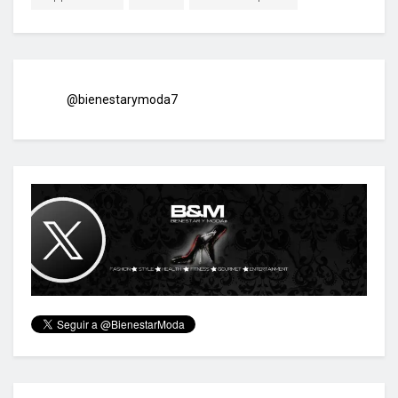
@bienestarymoda7