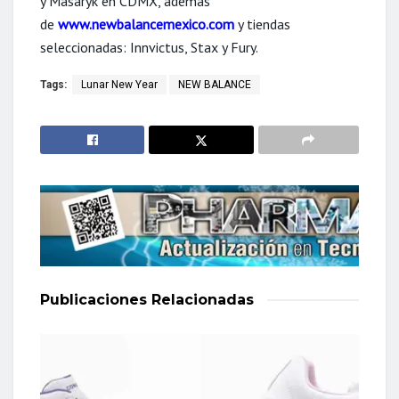
y Masaryk en CDMX, además
de
www.newbalancemexico.com
y tiendas
seleccionadas: Innvictus, Stax y Fury.
Tags:
Lunar New Year
NEW BALANCE
Publicaciones
Relacionadas