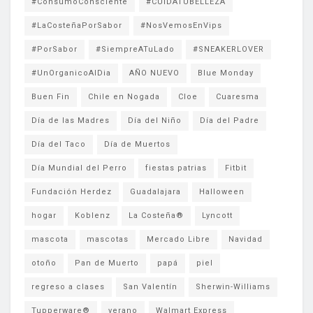
#ConsumoConsciente
#CUIDATUBELLEZA
#LaCosteñaPorSabor
#NosVemosEnVips
#PorSabor
#SiempreATuLado
#SNEAKERLOVER
#UnOrganicoAlDia
AÑO NUEVO
Blue Monday
Buen Fin
Chile en Nogada
Cloe
Cuaresma
Día de las Madres
Día del Niño
Día del Padre
Día del Taco
Día de Muertos
Día Mundial del Perro
fiestas patrias
Fitbit
Fundación Herdez
Guadalajara
Halloween
hogar
Koblenz
La Costeña®
Lyncott
mascota
mascotas
Mercado Libre
Navidad
otoño
Pan de Muerto
papá
piel
regreso a clases
San Valentín
Sherwin-Williams
Tupperware®
verano
Walmart Express