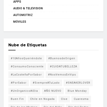
APPS
AUDIO & TELEVISION
AUTOMOTRIZ
MÓVILES
Nube de Etiquetas
#10AñosQueriéndote
#BuenosdeOrigen
#ConsumoConsciente
#CUIDATUBELLEZA
#LaCosteñaPorSabor
#NosVemosEnVips
#PorSabor
#SiempreATuLado
#SNEAKERLOVER
#UnOrganicoAlDia
AÑO NUEVO
Blue Monday
Buen Fin
Chile en Nogada
Cloe
Cuaresma