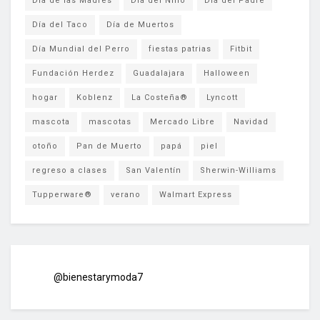
Día de las Madres
Día del Niño
Día del Padre
Día del Taco
Día de Muertos
Día Mundial del Perro
fiestas patrias
Fitbit
Fundación Herdez
Guadalajara
Halloween
hogar
Koblenz
La Costeña®
Lyncott
mascota
mascotas
Mercado Libre
Navidad
otoño
Pan de Muerto
papá
piel
regreso a clases
San Valentín
Sherwin-Williams
Tupperware®
verano
Walmart Express
@bienestarymoda7