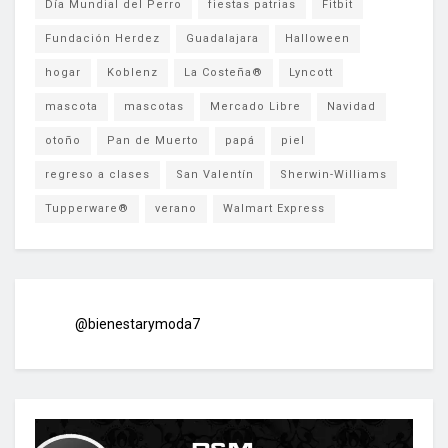
Día Mundial del Perro
fiestas patrias
Fitbit
Fundación Herdez
Guadalajara
Halloween
hogar
Koblenz
La Costeña®
Lyncott
mascota
mascotas
Mercado Libre
Navidad
otoño
Pan de Muerto
papá
piel
regreso a clases
San Valentín
Sherwin-Williams
Tupperware®
verano
Walmart Express
@bienestarymoda7