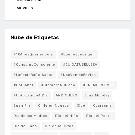
MÓVILES
Nube de Etiquetas
#10AñosQueriéndote
#BuenosdeOrigen
#ConsumoConsciente
#CUIDATUBELLEZA
#LaCosteñaPorSabor
#NosVemosEnVips
#PorSabor
#SiempreATuLado
#SNEAKERLOVER
#UnOrganicoAlDia
AÑO NUEVO
Blue Monday
Buen Fin
Chile en Nogada
Cloe
Cuaresma
Día de las Madres
Día del Niño
Día del Padre
Día del Taco
Día de Muertos