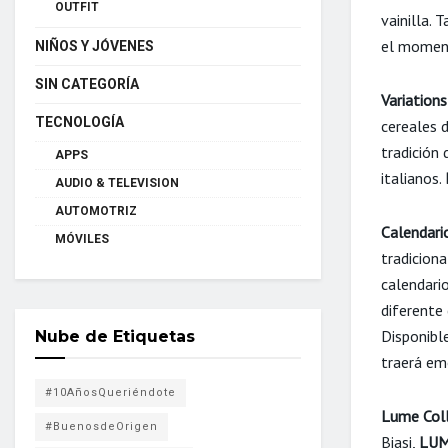
OUTFIT
vainilla. 
el momen
NIÑOS Y JÓVENES
SIN CATEGORÍA
Variations
TECNOLOGÍA
cereales 
tradición 
APPS
italianos.
AUDIO & TELEVISION
AUTOMOTRIZ
Calendari
MÓVILES
tradicion
calendari
diferente 
Disponibl
Nube de Etiquetas
traerá emo
#10AñosQueriéndote
Lume Coll
#BuenosdeOrigen
Biasi,
LU