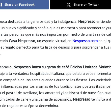
Share on Facebook
Share on Twitter
poca dedicada a la generosidad y la indulgencia,
Nespresso
entiende
 un nuevo significado y confía que es momento para reconectar y u
a las personas que más nos importan por medio de una taza de caf
creado
Casa Nespresso,
un espacio virtual en
Nespresso.com
en el q
 el regalo perfecto para tu lista de deseos o para sorprender a tus
.
lebrarlo,
Nespresso
lanza su gama de café Edición Limitada, Variatio
je a la verdadera hospitalidad italiana, que celebra esos momento
en compañía de los seres queridos durante las fiestas. Las variedad
influenciadas por los aromas de los tradicionales postres italianos
 el pastel de avellana, los amaretti y los biscotti de nuez. Con cua
 limitadas de café y una gama de accesorios,
Nespresso
te invita a d
o de regalar esta época decembrina.