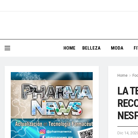
HOME
BELLEZA
MODA
F
Home
Foo
LA T
RECO
NES
Dic 14, 202