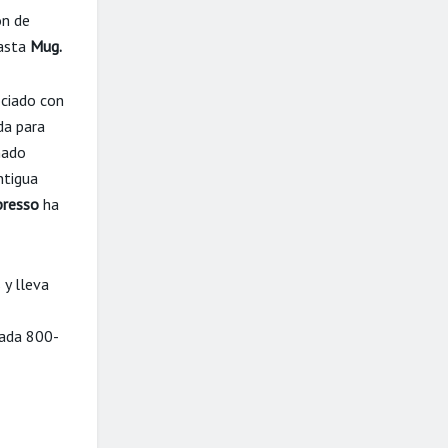
ón de
asta
Mug.
ociado con
da para
ñado
ntigua
presso
ha
 y lleva
zada 800-