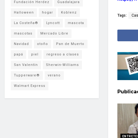
Fundación Herdez
Guadalajara
Halloween
hogar
Koblenz
Tags:
Cas
La Costeña®
Lyncott
mascota
mascotas
Mercado Libre
Navidad
otoño
Pan de Muerto
papá
piel
regreso a clases
San Valentín
Sherwin-Williams
Tupperware®
verano
Walmart Express
Public
ENTRETE