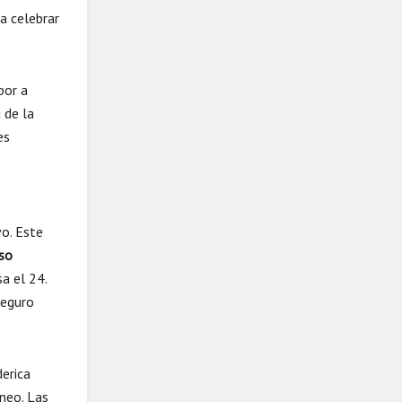
a celebrar
bor a
 de la
es
vo. Este
so
a el 24.
eguro
derica
neo. Las