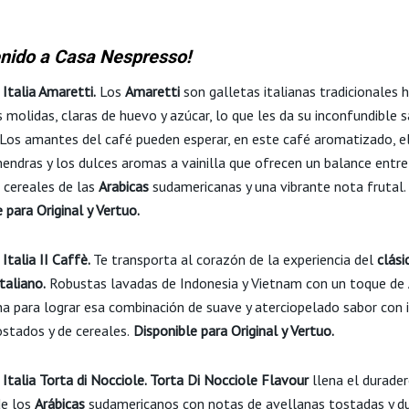
nido a Casa Nespresso!
 Italia Amaretti.
Los
Amaretti
son galletas italianas tradicionales 
 molidas, claras de huevo y azúcar, lo que les da su inconfundible 
. Los amantes del café pueden esperar, en este café aromatizado, 
mendras y los dulces aromas a vainilla que ofrecen un balance entre
a cereales de las
Arabicas
sudamericanas y una vibrante nota frutal.
 para Original y Vertuo.
 Italia II Caffè.
Te transporta al corazón de la experiencia del
clási
taliano.
Robustas lavadas de Indonesia y Vietnam con un toque de
a para lograr esa combinación de suave y aterciopelado sabor con 
stados y de cereales.
Disponible para Original y Vertuo.
 Italia Torta di Nocciole. Torta Di Nocciole Flavour
llena el durader
de los
Arábicas
sudamericanos con notas de avellanas tostadas y d