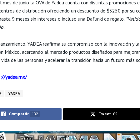
l mes de junio la OVA de Yadea cuenta con distintas promociones 
centros de distribución ofreciendo un descuento de $3250 por su 
hasta 9 meses sin intereses o incluso una Dafunki de regalo.
*Valid
io.
lanzamiento, YADEA reafirma su compromiso con la innovación y la
 en México, acercando al mercado productos diseñados para mejorar
 vida de las personas y acelerar la transición hacia un futuro más s
://yadea.mx/
A
YADEA
Compartir
132
Tweet
82