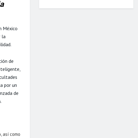
la
en México
 la
lidad.
ción de
teligente,
cultades
ca por un
anzada de
.
, así como