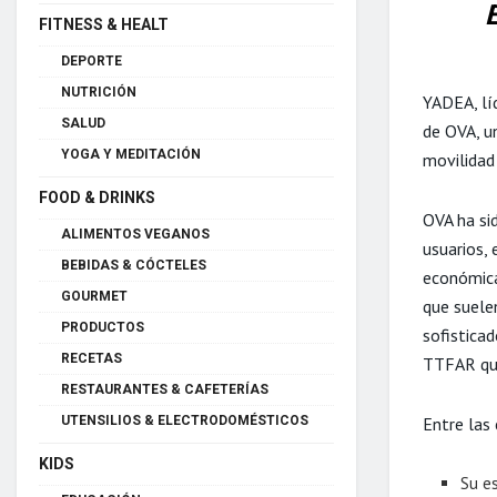
E
FITNESS & HEALT
DEPORTE
NUTRICIÓN
YADEA, lí
SALUD
de OVA, u
YOGA Y MEDITACIÓN
movilidad
FOOD & DRINKS
OVA ha si
ALIMENTOS VEGANOS
usuarios,
BEBIDAS & CÓCTELES
económica
GOURMET
que suele
PRODUCTOS
sofistica
RECETAS
TTFAR que
RESTAURANTES & CAFETERÍAS
Entre las
UTENSILIOS & ELECTRODOMÉSTICOS
KIDS
Su e