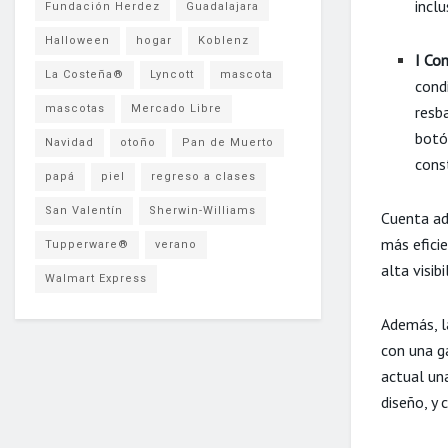
incl
Fundación Herdez
Guadalajara
Halloween
hogar
Koblenz
I Con
La Costeña®
Lyncott
mascota
condi
resb
mascotas
Mercado Libre
botó
Navidad
otoño
Pan de Muerto
cons
papá
piel
regreso a clases
San Valentín
Sherwin-Williams
Cuenta ad
más efici
Tupperware®
verano
alta visib
Walmart Express
Además, l
con una g
actual un
diseño, y