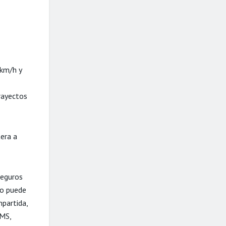
 km/h y
trayectos
tera a
seguros
io puede
partida,
BMS,