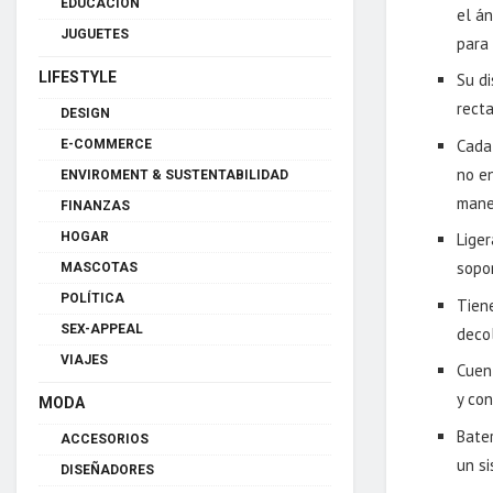
EDUCACIÓN
el á
JUGUETES
para
LIFESTYLE
Su d
rect
DESIGN
Cada
E-COMMERCE
no e
ENVIROMENT & SUSTENTABILIDAD
mane
FINANZAS
HOGAR
Liger
sopor
MASCOTAS
POLÍTICA
Tiene
SEX-APPEAL
deco
VIAJES
Cuent
y co
MODA
Bater
ACCESORIOS
un s
DISEÑADORES