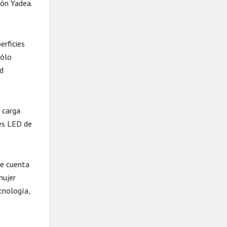
ión Yadea.
erficies
sólo
ad
 carga
ces LED de
ue cuenta
mujer
cnología,