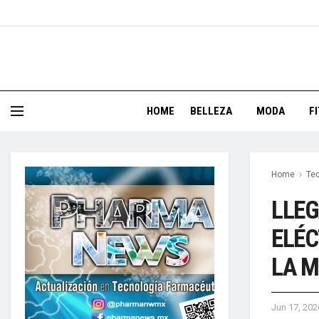
HOME
BELLEZA
MODA
F
Home
Te
LLEG
ELÉC
LA 
Jun 17, 202