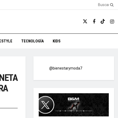
FESTYLE
TECNOLOGÍA
KIDS
@bienestarymoda7
ONETA
RA