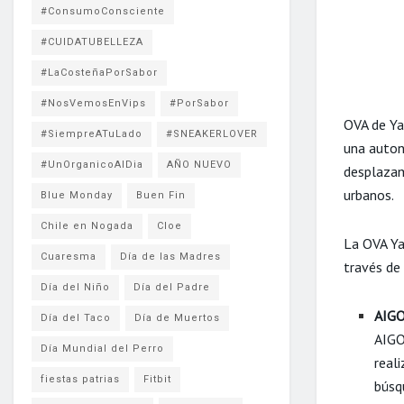
#ConsumoConsciente
#CUIDATUBELLEZA
#LaCosteñaPorSabor
#NosVemosEnVips
#PorSabor
OVA de Ya
#SiempreATuLado
#SNEAKERLOVER
una auton
#UnOrganicoAlDia
AÑO NUEVO
desplazami
urbanos.
Blue Monday
Buen Fin
Chile en Nogada
Cloe
La OVA Yad
Cuaresma
Día de las Madres
través de
Día del Niño
Día del Padre
AIGO
Día del Taco
Día de Muertos
AIGO
Día Mundial del Perro
real
fiestas patrias
Fitbit
búsq