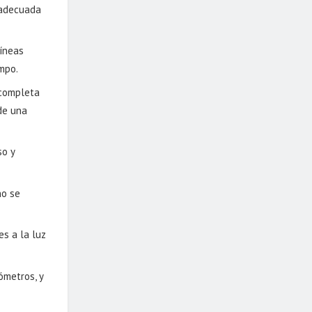
 adecuada
líneas
mpo.
 completa
de una
so y
no se
es a la luz
ómetros, y