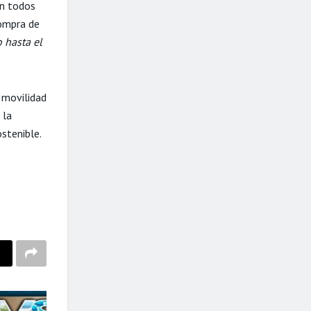
en todos
compra de
o hasta el
 movilidad
 la
ostenible.