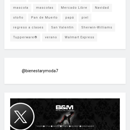
mascota
mascotas
Mercado Libre
Navidad
otoño
Pan de Muerto
papá
piel
regreso a clases
San Valentín
Sherwin-Williams
Tupperware®
verano
Walmart Express
@bienestarymoda7