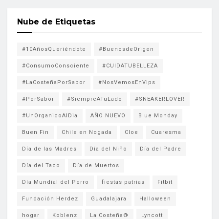
Nube de Etiquetas
#10AñosQueriéndote
#BuenosdeOrigen
#ConsumoConsciente
#CUIDATUBELLEZA
#LaCosteñaPorSabor
#NosVemosEnVips
#PorSabor
#SiempreATuLado
#SNEAKERLOVER
#UnOrganicoAlDia
AÑO NUEVO
Blue Monday
Buen Fin
Chile en Nogada
Cloe
Cuaresma
Día de las Madres
Día del Niño
Día del Padre
Día del Taco
Día de Muertos
Día Mundial del Perro
fiestas patrias
Fitbit
Fundación Herdez
Guadalajara
Halloween
hogar
Koblenz
La Costeña®
Lyncott