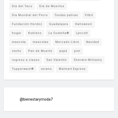
Día del Taco
Día de Muertos
Día Mundial del Perro
fiestas patrias
Fitbit
Fundación Herdez
Guadalajara
Halloween
hogar
Koblenz
La Costeña®
Lyncott
mascota
mascotas
Mercado Libre
Navidad
otoño
Pan de Muerto
papá
piel
regreso a clases
San Valentín
Sherwin-Williams
Tupperware®
verano
Walmart Express
@bienestarymoda7