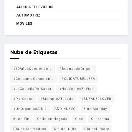
AUDIO & TELEVISION
AUTOMOTRIZ
MÓVILES
Nube de Etiquetas
#10AñosQueriéndote
#BuenosdeOrigen
#ConsumoConsciente
#CUIDATUBELLEZA
#LaCosteñaPorSabor
#NosVemosEnVips
#PorSabor
#SiempreATuLado
#SNEAKERLOVER
#UnOrganicoAlDia
AÑO NUEVO
Blue Monday
Buen Fin
Chile en Nogada
Cloe
Cuaresma
Día de las Madres
Día del Niño
Día del Padre