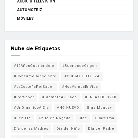
AUDIO & TELEVISION
AUTOMOTRIZ
MÓVILES
Nube de Etiquetas
#10AñosQueriéndote
#BuenosdeOrigen
#ConsumoConsciente
#CUIDATUBELLEZA
#LaCosteñaPorSabor
#NosVemosEnVips
#PorSabor
#SiempreATuLado
#SNEAKERLOVER
#UnOrganicoAlDia
AÑO NUEVO
Blue Monday
Buen Fin
Chile en Nogada
Cloe
Cuaresma
Día de las Madres
Día del Niño
Día del Padre