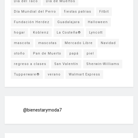
Día del Taco
Día de Muertos
Día Mundial del Perro
fiestas patrias
Fitbit
Fundación Herdez
Guadalajara
Halloween
hogar
Koblenz
La Costeña®
Lyncott
mascota
mascotas
Mercado Libre
Navidad
otoño
Pan de Muerto
papá
piel
regreso a clases
San Valentín
Sherwin-Williams
Tupperware®
verano
Walmart Express
@bienestarymoda7