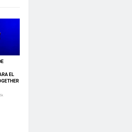
DE
ARA EL
OGETHER
5k