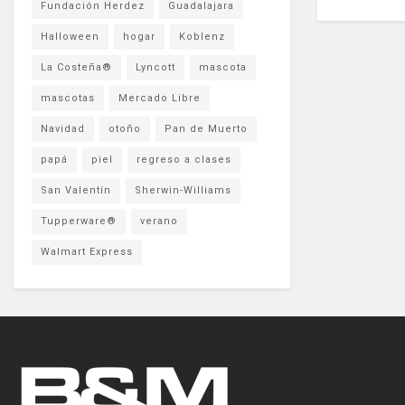
Fundación Herdez
Guadalajara
Halloween
hogar
Koblenz
La Costeña®
Lyncott
mascota
mascotas
Mercado Libre
Navidad
otoño
Pan de Muerto
papá
piel
regreso a clases
San Valentín
Sherwin-Williams
Tupperware®
verano
Walmart Express