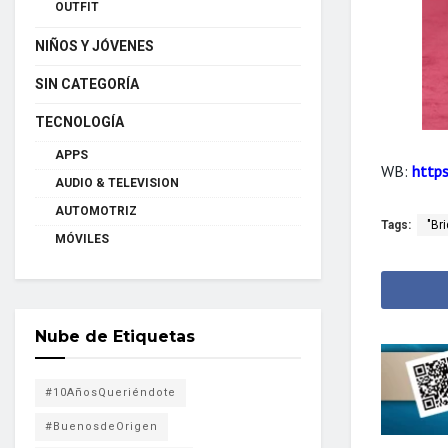
OUTFIT
NIÑOS Y JÓVENES
SIN CATEGORÍA
TECNOLOGÍA
APPS
WB:
http
AUDIO & TELEVISION
AUTOMOTRIZ
Tags:
"Br
MÓVILES
Nube de Etiquetas
#10AñosQueriéndote
#BuenosdeOrigen