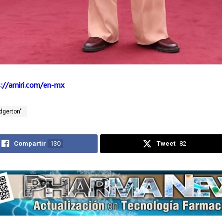
s://amiri.com/en-mx
idgerton"
Compartir
130
Tweet
82