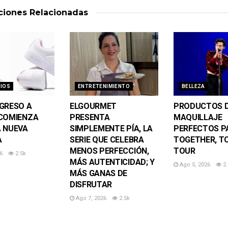
aciones
Relacionadas
IOS
ENTRETENIMIENTO
BELLEZA
GRESO A
ELGOURMET
PRODUCTOS 
COMIENZA
PRESENTA
MAQUILLAJE
 NUEVA
SIMPLEMENTE PÍA, LA
PERFECTOS P
A
SERIE QUE CELEBRA
TOGETHER, T
MENOS PERFECCIÓN,
TOUR
6
2.5k
MÁS AUTENTICIDAD; Y
Ago 5, 2026
2.
MÁS GANAS DE
DISFRUTAR
Ago 7, 2026
2.5k