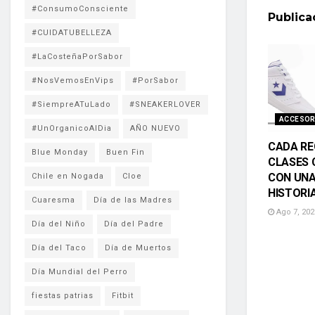
#ConsumoConsciente
Public
#CUIDATUBELLEZA
#LaCosteñaPorSabor
#NosVemosEnVips
#PorSabor
#SiempreATuLado
#SNEAKERLOVER
ACCESOR
#UnOrganicoAlDia
AÑO NUEVO
CADA RE
Blue Monday
Buen Fin
CLASES 
CON UNA
Chile en Nogada
Cloe
HISTORI
Cuaresma
Día de las Madres
Ago 7, 202
Día del Niño
Día del Padre
Día del Taco
Día de Muertos
Día Mundial del Perro
fiestas patrias
Fitbit