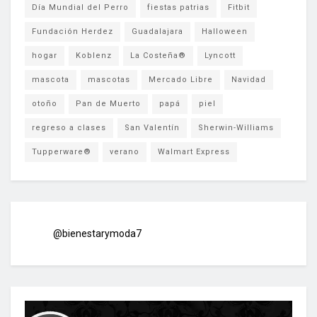
Día Mundial del Perro
fiestas patrias
Fitbit
Fundación Herdez
Guadalajara
Halloween
hogar
Koblenz
La Costeña®
Lyncott
mascota
mascotas
Mercado Libre
Navidad
otoño
Pan de Muerto
papá
piel
regreso a clases
San Valentín
Sherwin-Williams
Tupperware®
verano
Walmart Express
@bienestarymoda7