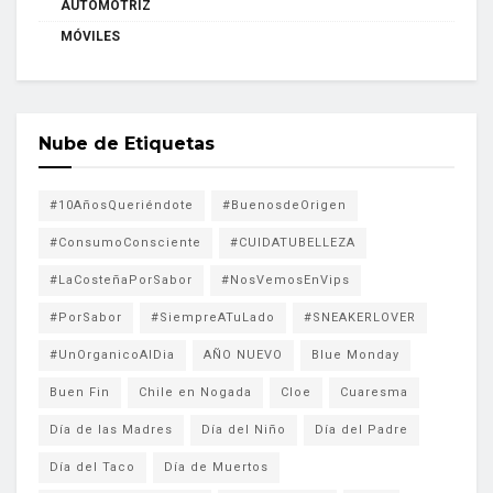
AUTOMOTRIZ
MÓVILES
Nube de Etiquetas
#10AñosQueriéndote
#BuenosdeOrigen
#ConsumoConsciente
#CUIDATUBELLEZA
#LaCosteñaPorSabor
#NosVemosEnVips
#PorSabor
#SiempreATuLado
#SNEAKERLOVER
#UnOrganicoAlDia
AÑO NUEVO
Blue Monday
Buen Fin
Chile en Nogada
Cloe
Cuaresma
Día de las Madres
Día del Niño
Día del Padre
Día del Taco
Día de Muertos