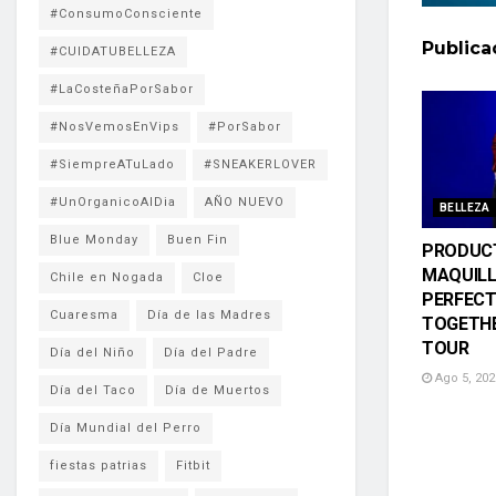
#ConsumoConsciente
Public
#CUIDATUBELLEZA
#LaCosteñaPorSabor
#NosVemosEnVips
#PorSabor
#SiempreATuLado
#SNEAKERLOVER
#UnOrganicoAlDia
AÑO NUEVO
BELLEZA
Blue Monday
Buen Fin
PRODUC
MAQUIL
Chile en Nogada
Cloe
PERFECT
Cuaresma
Día de las Madres
TOGETHE
TOUR
Día del Niño
Día del Padre
Ago 5, 202
Día del Taco
Día de Muertos
Día Mundial del Perro
fiestas patrias
Fitbit