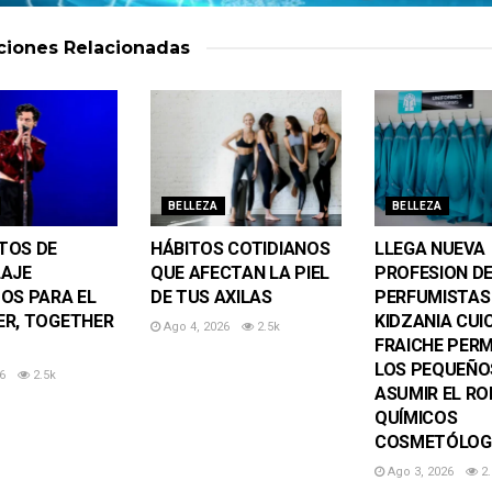
aciones
Relacionadas
BELLEZA
BELLEZA
TOS DE
HÁBITOS COTIDIANOS
LLEGA NUEVA
LAJE
QUE AFECTAN LA PIEL
PROFESION D
OS PARA EL
DE TUS AXILAS
PERFUMISTAS
R, TOGETHER
KIDZANIA CUI
Ago 4, 2026
2.5k
FRAICHE PERM
LOS PEQUEÑO
6
2.5k
ASUMIR EL RO
QUÍMICOS
COSMETÓLOG
Ago 3, 2026
2.