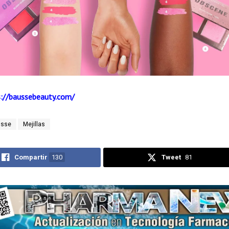
s://baussebeauty.com/
usse
Mejillas
Compartir
130
Tweet
81