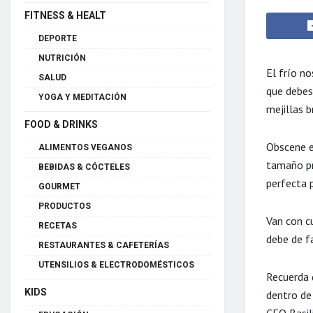
FITNESS & HEALT
DEPORTE
NUTRICIÓN
El frío no
SALUD
que debes
YOGA Y MEDITACIÓN
mejillas 
FOOD & DRINKS
Obscene e
ALIMENTOS VEGANOS
tamaño pr
BEBIDAS & CÓCTELES
perfecta p
GOURMET
PRODUCTOS
Van con cu
RECETAS
debe de fa
RESTAURANTES & CAFETERÍAS
UTENSILIOS & ELECTRODOMÉSTICOS
Recuerda 
KIDS
dentro de
CEO Basili