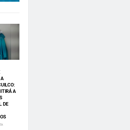
E
 A
CUILCO:
ITIRÁ A
S
L DE
OS
5k