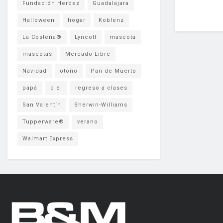
Fundación Herdez
Guadalajara
Halloween
hogar
Koblenz
La Costeña®
Lyncott
mascota
mascotas
Mercado Libre
Navidad
otoño
Pan de Muerto
papá
piel
regreso a clases
San Valentín
Sherwin-Williams
Tupperware®
verano
Walmart Express