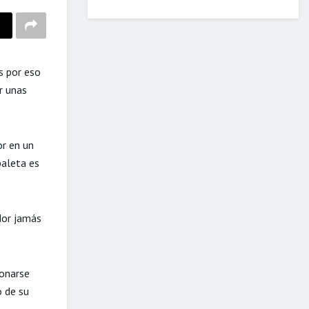
es por eso
r unas
or en un
paleta es
ador jamás
ionarse
o de su