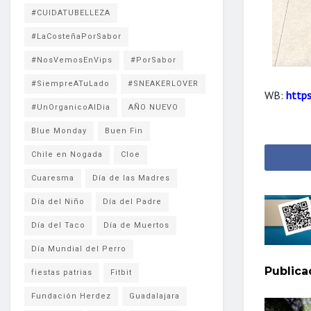
#CUIDATUBELLEZA
#LaCosteñaPorSabor
#NosVemosEnVips
#PorSabor
#SiempreATuLado
#SNEAKERLOVER
WB:
http
#UnOrganicoAlDia
AÑO NUEVO
Blue Monday
Buen Fin
Chile en Nogada
Cloe
Cuaresma
Día de las Madres
Día del Niño
Día del Padre
Día del Taco
Día de Muertos
Día Mundial del Perro
Public
fiestas patrias
Fitbit
Fundación Herdez
Guadalajara