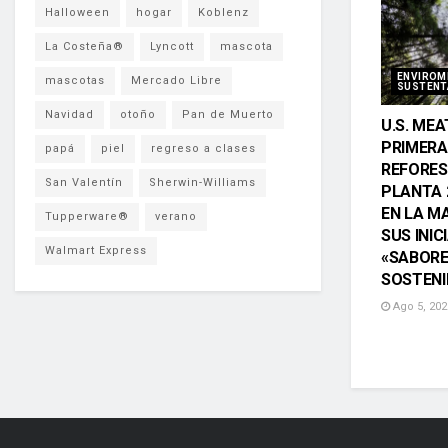
Halloween
hogar
Koblenz
La Costeña®
Lyncott
mascota
ENVIROM
mascotas
Mercado Libre
SUSTENT
Navidad
otoño
Pan de Muerto
U.S. MEA
PRIMERA
papá
piel
regreso a clases
REFORES
San Valentín
Sherwin-Williams
PLANTA 
EN LA M
Tupperware®
verano
SUS INIC
Walmart Express
«SABOR
SOSTENI
Ago 5, 202