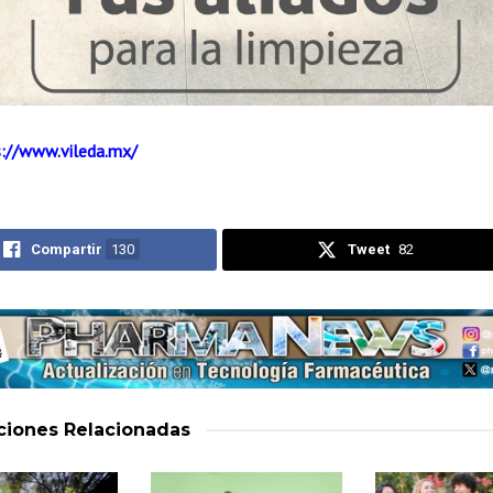
s://www.vileda.mx/
Compartir
130
Tweet
82
aciones
Relacionadas