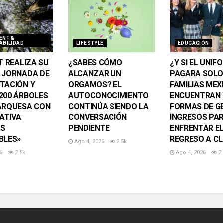
ENT &
ABILIDAD
LIFESTYLE
EDUCACIÓN
T REALIZA SU
¿SABES CÓMO
¿Y SI EL UNIF
 JORNADA DE
ALCANZAR UN
PAGARA SOLO
TACIÓN Y
ORGAMOS? EL
FAMILIAS MEX
200 ÁRBOLES
AUTOCONOCIMIENTO
ENCUENTRAN 
ARQUESA CON
CONTINÚA SIENDO LA
FORMAS DE G
IATIVA
CONVERSACIÓN
INGRESOS PA
ES
PENDIENTE
ENFRENTAR E
BLES»
REGRESO A C
Ago 4, 2026
2.5k
6
2.5k
Ago 4, 2026
2.