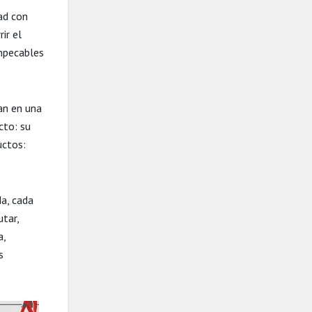
ad con
ir el
impecables
an en una
cto: su
uctos:
a, cada
tar,
a,
s