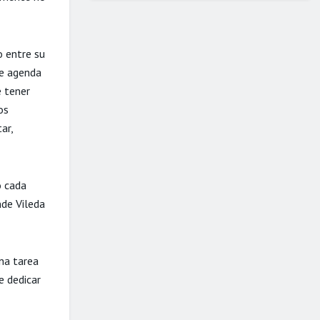
o entre su
de agenda
e tener
os
ar,
o cada
nde Vileda
na tarea
e dedicar