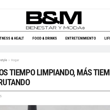
ITNESS & HEALT
FOOD & DRINKS
ENTRETENIMIENTO
LI
estyle
Hogar
S TIEMPO LIMPIANDO, MÁS TIE
FRUTANDO
5