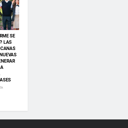
ORME SE
? LAS
ICANAS
NUEVAS
ENERAR
RA
L
LASES
5k