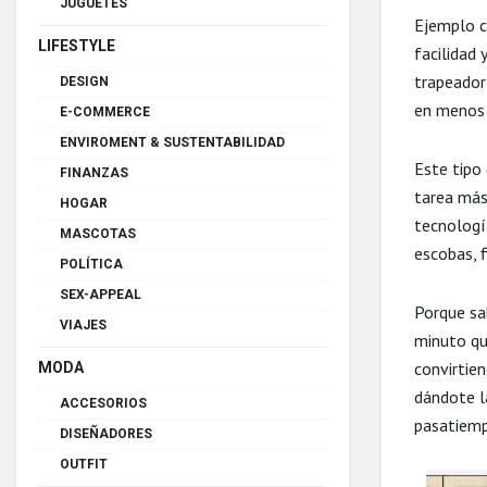
JUGUETES
Ejemplo c
LIFESTYLE
facilidad 
trapeador
DESIGN
en menos
E-COMMERCE
ENVIROMENT & SUSTENTABILIDAD
Este tipo 
FINANZAS
tarea más 
HOGAR
tecnologí
MASCOTAS
escobas, f
POLÍTICA
SEX-APPEAL
Porque sa
VIAJES
minuto qu
convirtien
MODA
dándote l
ACCESORIOS
pasatiemp
DISEÑADORES
OUTFIT