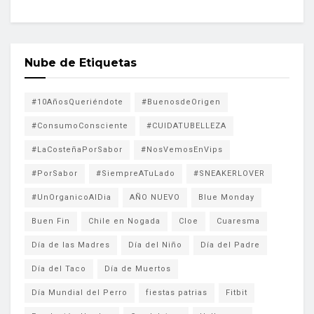
Nube de Etiquetas
#10AñosQueriéndote
#BuenosdeOrigen
#ConsumoConsciente
#CUIDATUBELLEZA
#LaCosteñaPorSabor
#NosVemosEnVips
#PorSabor
#SiempreATuLado
#SNEAKERLOVER
#UnOrganicoAlDia
AÑO NUEVO
Blue Monday
Buen Fin
Chile en Nogada
Cloe
Cuaresma
Día de las Madres
Día del Niño
Día del Padre
Día del Taco
Día de Muertos
Día Mundial del Perro
fiestas patrias
Fitbit