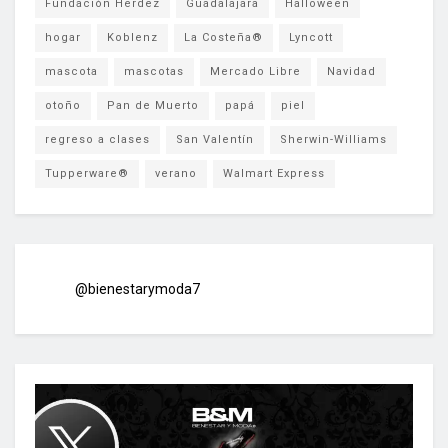
Fundación Herdez
Guadalajara
Halloween
hogar
Koblenz
La Costeña®
Lyncott
mascota
mascotas
Mercado Libre
Navidad
otoño
Pan de Muerto
papá
piel
regreso a clases
San Valentín
Sherwin-Williams
Tupperware®
verano
Walmart Express
@bienestarymoda7