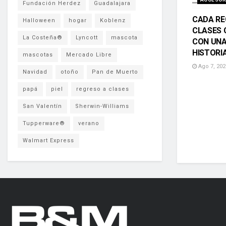
Fundación Herdez
Guadalajara
CADA RE
Halloween
hogar
Koblenz
CLASES 
La Costeña®
Lyncott
mascota
CON UNA
HISTORI
mascotas
Mercado Libre
Ago 7, 202
Navidad
otoño
Pan de Muerto
papá
piel
regreso a clases
San Valentín
Sherwin-Williams
Tupperware®
verano
Walmart Express