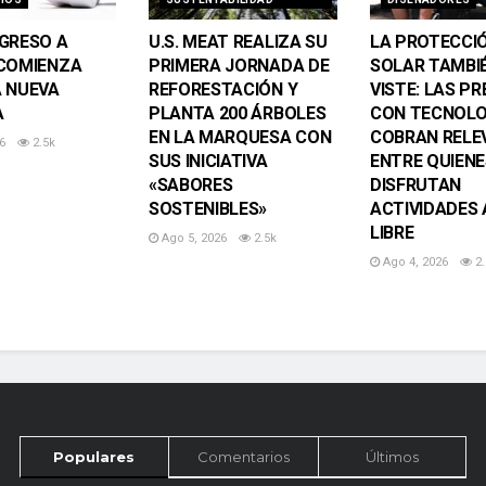
GRESO A
U.S. MEAT REALIZA SU
LA PROTECCI
COMIENZA
PRIMERA JORNADA DE
SOLAR TAMBI
 NUEVA
REFORESTACIÓN Y
VISTE: LAS P
A
PLANTA 200 ÁRBOLES
CON TECNOLO
EN LA MARQUESA CON
COBRAN RELE
6
2.5k
SUS INICIATIVA
ENTRE QUIENE
«SABORES
DISFRUTAN
SOSTENIBLES»
ACTIVIDADES 
LIBRE
Ago 5, 2026
2.5k
Ago 4, 2026
2.
Populares
Comentarios
Últimos