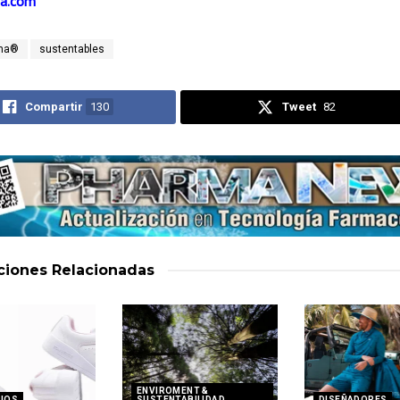
a.com
ma®
sustentables
Compartir
130
Tweet
82
aciones
Relacionadas
ENVIROMENT &
IOS
SUSTENTABILIDAD
DISEÑADORES