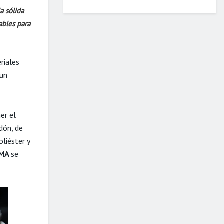
a sólida
ables para
riales
 un
er el
dón, de
liéster y
MA
se