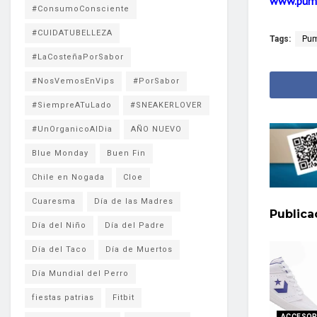
www.pum
#ConsumoConsciente
#CUIDATUBELLEZA
Tags:
Pu
#LaCosteñaPorSabor
#NosVemosEnVips
#PorSabor
#SiempreATuLado
#SNEAKERLOVER
#UnOrganicoAlDia
AÑO NUEVO
Blue Monday
Buen Fin
Chile en Nogada
Cloe
Cuaresma
Día de las Madres
Public
Día del Niño
Día del Padre
Día del Taco
Día de Muertos
Día Mundial del Perro
fiestas patrias
Fitbit
ACCESOR