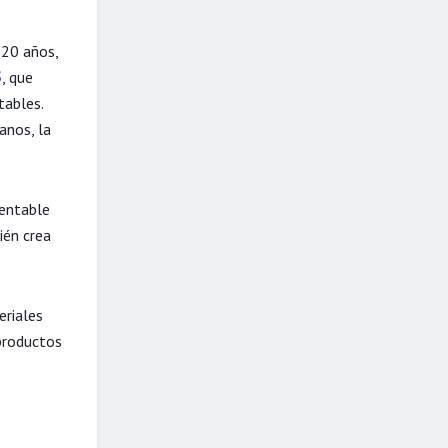
 20 años,
5
, que
tables.
anos, la
tentable
ién crea
eriales
productos