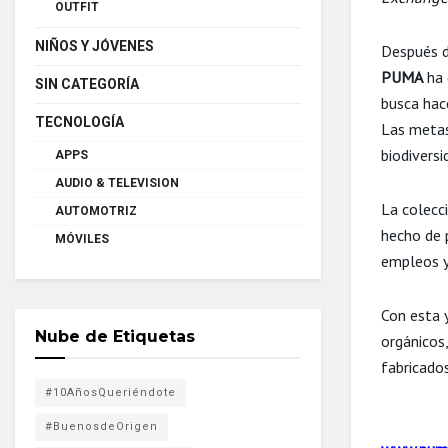
OUTFIT
NIÑOS Y JÓVENES
Después d
PUMA
ha 
SIN CATEGORÍA
busca hac
TECNOLOGÍA
Las metas
biodiversi
APPS
AUDIO & TELEVISION
La colecc
AUTOMOTRIZ
hecho de p
MÓVILES
empleos y
Con esta 
Nube de Etiquetas
orgánicos
fabricado
#10AñosQueriéndote
#BuenosdeOrigen