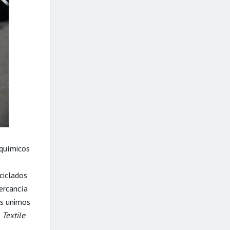
 químicos
ciclados
mercancía
os unimos
Textile