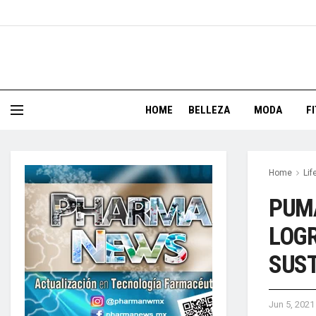
HOME
BELLEZA
MODA
F
Home
Lif
PUMA
LOGR
SUS
Jun 5, 2021