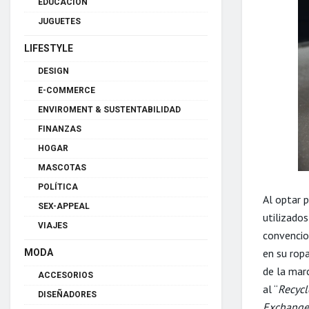
EDUCACIÓN
JUGUETES
LIFESTYLE
DESIGN
E-COMMERCE
ENVIROMENT & SUSTENTABILIDAD
FINANZAS
HOGAR
MASCOTAS
POLÍTICA
Al optar 
SEX-APPEAL
utilizado
VIAJES
convencio
en su ropa
MODA
de la mar
ACCESORIOS
al “
Recycl
DISEÑADORES
Exchange