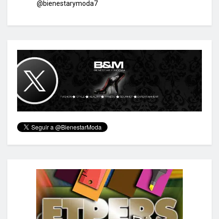
@bienestarymoda7