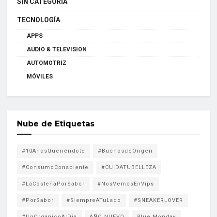
SIN CATEGORÍA
TECNOLOGÍA
APPS
AUDIO & TELEVISION
AUTOMOTRIZ
MÓVILES
Nube de Etiquetas
#10AñosQueriéndote
#BuenosdeOrigen
#ConsumoConsciente
#CUIDATUBELLEZA
#LaCosteñaPorSabor
#NosVemosEnVips
#PorSabor
#SiempreATuLado
#SNEAKERLOVER
#UnOrganicoAlDia
AÑO NUEVO
Blue Monday