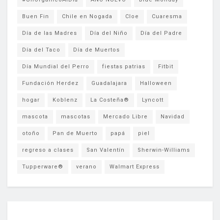
Buen Fin
Chile en Nogada
Cloe
Cuaresma
Día de las Madres
Día del Niño
Día del Padre
Día del Taco
Día de Muertos
Día Mundial del Perro
fiestas patrias
Fitbit
Fundación Herdez
Guadalajara
Halloween
hogar
Koblenz
La Costeña®
Lyncott
mascota
mascotas
Mercado Libre
Navidad
otoño
Pan de Muerto
papá
piel
regreso a clases
San Valentín
Sherwin-Williams
Tupperware®
verano
Walmart Express