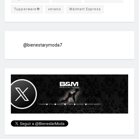
Tupperware®
verano
Walmart Express
@bienestarymoda7