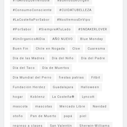
#10AñosQueriéndote
#BuenosdeOrigen
#ConsumoConsciente
#CUIDATUBELLEZA
#LaCosteñaPorSabor
#NosVemosEnVips
#PorSabor
#SiempreATuLado
#SNEAKERLOVER
#UnOrganicoAlDia
AÑO NUEVO
Blue Monday
Buen Fin
Chile en Nogada
Cloe
Cuaresma
Día de las Madres
Día del Niño
Día del Padre
Día del Taco
Día de Muertos
Día Mundial del Perro
fiestas patrias
Fitbit
Fundación Herdez
Guadalajara
Halloween
hogar
Koblenz
La Costeña®
Lyncott
mascota
mascotas
Mercado Libre
Navidad
otoño
Pan de Muerto
papá
piel
regreso a clases
San Valentín
Sherwin-Williams