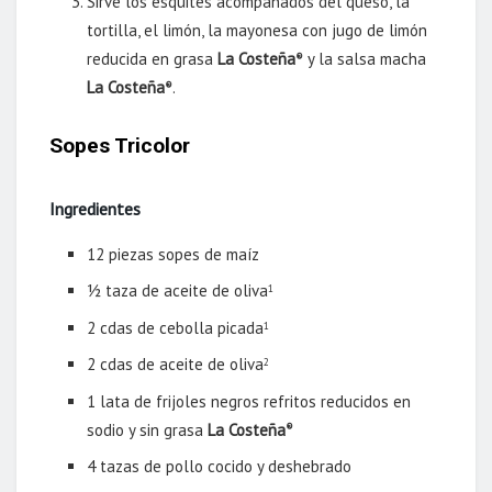
Sirve los esquites acompañados del queso, la
tortilla, el limón, la mayonesa con jugo de limón
reducida en grasa
La Costeña
y la salsa macha
®
La Costeña
.
®
Sopes Tricolor
Ingredientes
12 piezas sopes de maíz
½ taza de aceite de oliva
1
2 cdas de cebolla picada
1
2 cdas de aceite de oliva
2
1 lata de frijoles negros refritos reducidos en
sodio y sin grasa
La Costeña
®
4 tazas de pollo cocido y deshebrado