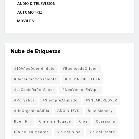
AUDIO & TELEVISION
AUTOMOTRIZ
MÓVILES
Nube de Etiquetas
#10AñosQueriéndote
#BuenosdeOrigen
#ConsumoConsciente
#CUIDATUBELLEZA
#LaCosteñaPorSabor
#NosVemosEnVips
#PorSabor
#SiempreATuLado
#SNEAKERLOVER
#UnOrganicoAlDia
AÑO NUEVO
Blue Monday
Buen Fin
Chile en Nogada
Cloe
Cuaresma
Día de las Madres
Día del Niño
Día del Padre