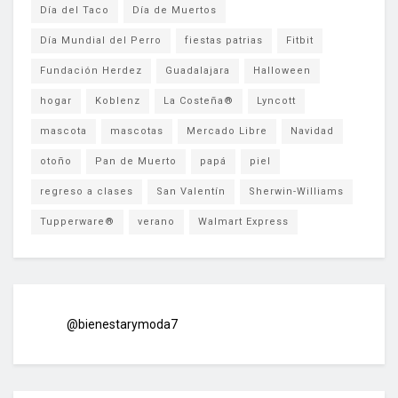
Día del Taco
Día de Muertos
Día Mundial del Perro
fiestas patrias
Fitbit
Fundación Herdez
Guadalajara
Halloween
hogar
Koblenz
La Costeña®
Lyncott
mascota
mascotas
Mercado Libre
Navidad
otoño
Pan de Muerto
papá
piel
regreso a clases
San Valentín
Sherwin-Williams
Tupperware®
verano
Walmart Express
@bienestarymoda7