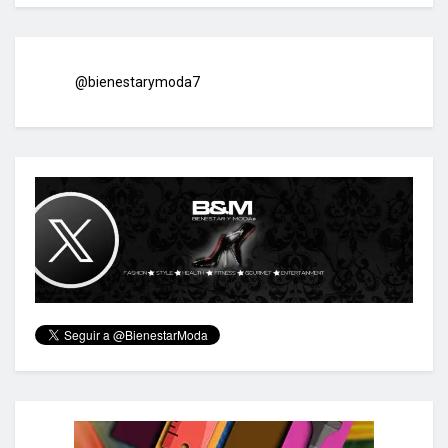
@bienestarymoda7