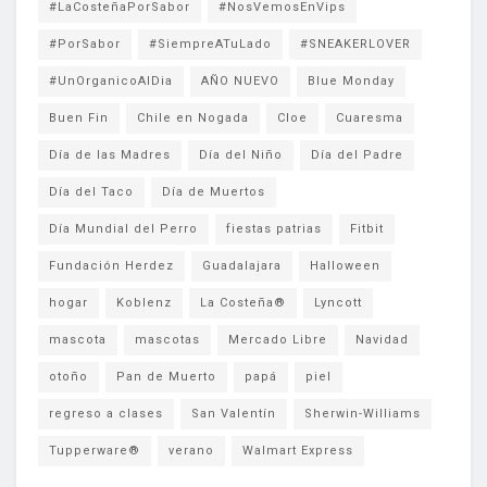
#LaCosteñaPorSabor
#NosVemosEnVips
#PorSabor
#SiempreATuLado
#SNEAKERLOVER
#UnOrganicoAlDia
AÑO NUEVO
Blue Monday
Buen Fin
Chile en Nogada
Cloe
Cuaresma
Día de las Madres
Día del Niño
Día del Padre
Día del Taco
Día de Muertos
Día Mundial del Perro
fiestas patrias
Fitbit
Fundación Herdez
Guadalajara
Halloween
hogar
Koblenz
La Costeña®
Lyncott
mascota
mascotas
Mercado Libre
Navidad
otoño
Pan de Muerto
papá
piel
regreso a clases
San Valentín
Sherwin-Williams
Tupperware®
verano
Walmart Express