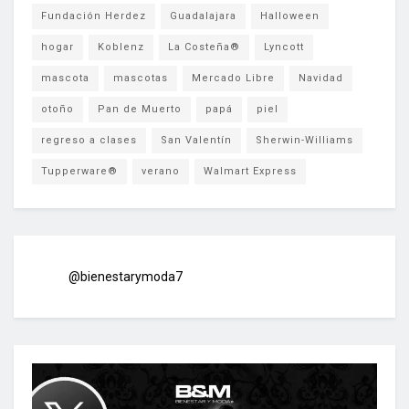
Fundación Herdez
Guadalajara
Halloween
hogar
Koblenz
La Costeña®
Lyncott
mascota
mascotas
Mercado Libre
Navidad
otoño
Pan de Muerto
papá
piel
regreso a clases
San Valentín
Sherwin-Williams
Tupperware®
verano
Walmart Express
@bienestarymoda7