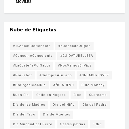
MÓVILES
Nube de Etiquetas
#10AñosQueriéndote
#BuenosdeOrigen
#ConsumoConsciente
#CUIDATUBELLEZA
#LaCosteñaPorSabor
#NosVemosEnVips
#PorSabor
#SiempreATuLado
#SNEAKERLOVER
#UnOrganicoAlDia
AÑO NUEVO
Blue Monday
Buen Fin
Chile en Nogada
Cloe
Cuaresma
Día de las Madres
Día del Niño
Día del Padre
Día del Taco
Día de Muertos
Día Mundial del Perro
fiestas patrias
Fitbit