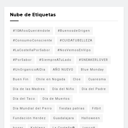
Nube de Etiquetas
#10AñosQueriéndote
#BuenosdeOrigen
#ConsumoConsciente
#CUIDATUBELLEZA
#LaCosteñaPorSabor
#NosVemosEnVips
#PorSabor
#SiempreATuLado
#SNEAKERLOVER
#UnOrganicoAlDia
AÑO NUEVO
Blue Monday
Buen Fin
Chile en Nogada
Cloe
Cuaresma
Día de las Madres
Día del Niño
Día del Padre
Día del Taco
Día de Muertos
Día Mundial del Perro
fiestas patrias
Fitbit
Fundación Herdez
Guadalajara
Halloween
hogar
Koblenz
La Costeña®
Lyncott