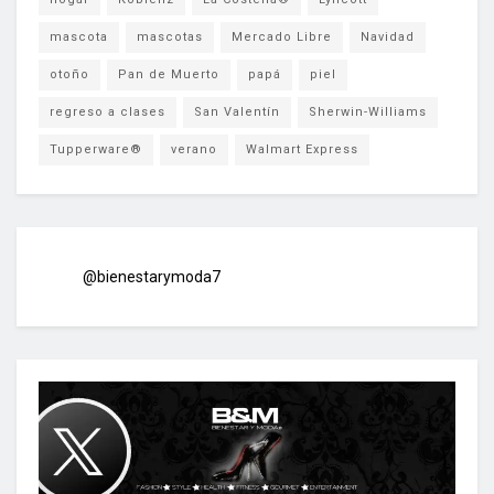
mascota
mascotas
Mercado Libre
Navidad
otoño
Pan de Muerto
papá
piel
regreso a clases
San Valentín
Sherwin-Williams
Tupperware®
verano
Walmart Express
@bienestarymoda7