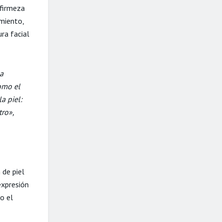
 firmeza
amiento,
ura facial
na
omo el
a piel:
tro»,
 de piel
expresión
o el