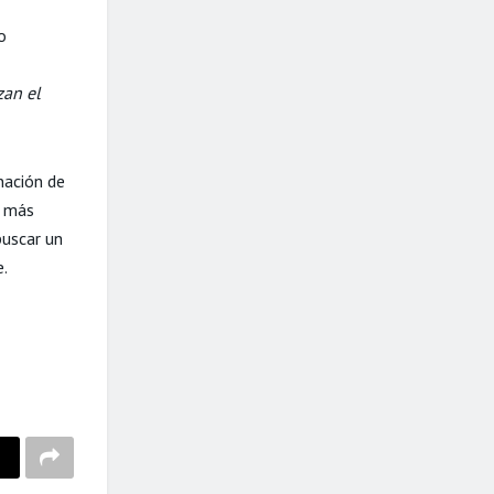
o
zan el
nación de
z más
buscar un
e.