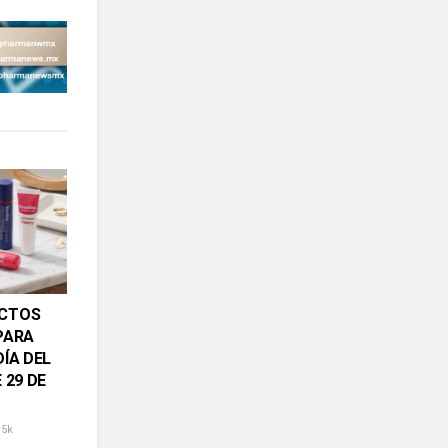
UCTOS
PARA
DÍA DEL
 29 DE
.5k