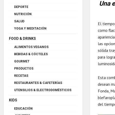
Una e
DEPORTE
NUTRICIÓN
SALUD
El tiempo
YOGA Y MEDITACIÓN
como flaci
apariencia
FOOD & DRINKS
las opcion
ALIMENTOS VEGANOS
sólida tra
BEBIDAS & CÓCTELES
para logra
GOURMET
luminosid
PRODUCTOS
RECETAS
Esta comb
RESTAURANTES & CAFETERÍAS
desean man
Fonda, Mad
UTENSILIOS & ELECTRODOMÉSTICOS
blefaropl
KIDS
del tiemp
EDUCACIÓN