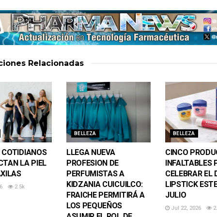
aciones
Relacionadas
BELLEZA
BELLEZA
 COTIDIANOS
LLEGA NUEVA
CINCO PROD
CTAN LA PIEL
PROFESION DE
INFALTABLES 
AXILAS
PERFUMISTAS A
CELEBRAR EL 
KIDZANIA CUICUILCO:
LIPSTICK ESTE
6
2.5k
FRAICHE PERMITIRÁ A
JULIO
LOS PEQUEÑOS
Jul 22, 2026
2
ASUMIR EL ROL DE