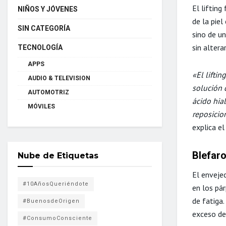
El lifting
NIÑOS Y JÓVENES
de la piel
SIN CATEGORÍA
sino de un
sin altera
TECNOLOGÍA
APPS
«El lifti
AUDIO & TELEVISION
solución 
AUTOMOTRIZ
ácido hia
MÓVILES
reposicio
explica el
Blefaro
Nube de Etiquetas
El enveje
#10AñosQueriéndote
en los pár
de fatiga.
#BuenosdeOrigen
exceso de 
#ConsumoConsciente