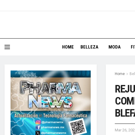
HOME
BELLEZA
MODA
F
Home
Bel
REJU
COMB
BLEF
Mar 26, 202