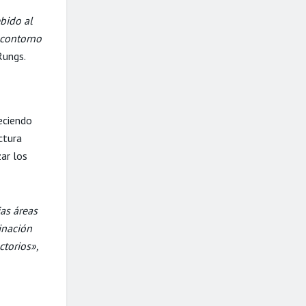
bido al
l contorno
Rungs.
reciendo
ctura
zar los
ias áreas
inación
ctorios»,