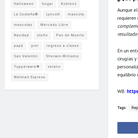
Halloween
hogar
Koblenz
Aunque el 
La Costeña®
Lyncott
mascota
requieren
mascotas
Mercado Libre
complemen
resultado
Navidad
otoño
Pan de Muerto
papá
piel
regreso a clases
En un ent
San Valentín
Sherwin-Williams
cirugías 
personaliz
Tupperware®
verano
equilibrio
Walmart Express
WB:
https
Tags:
Rej