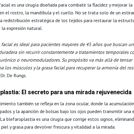
 facial es una cirugía diseñada para combatir la flacidez y mejorar la
 en el rostro, la mandíbula y el cuello. No se trata solo de un estir
a redistribución estratégica de los tejidos para restaurar la estruct
r la expresión natural.
ng facial es ideal para pacientes mayores de 45 años que buscan u
duradera sin recurrir constantemente a tratamientos temporales c
lurónico o neuromoduladores. Su propósito va más allá de tensar l
na los músculos y la grasa facial para recuperar la armonía del ros
 Dr. De Rungs.
plastia: El secreto para una mirada rejuvenecida
cimiento también se refleja en la zona ocular, donde la acumulación
pados y la aparición de bolsas bajo los ojos pueden transmitir una 
 La blefaroplastia es una cirugía que corrige estos signos, eliminand
piel y grasa para devolver frescura y vitalidad a la mirada.