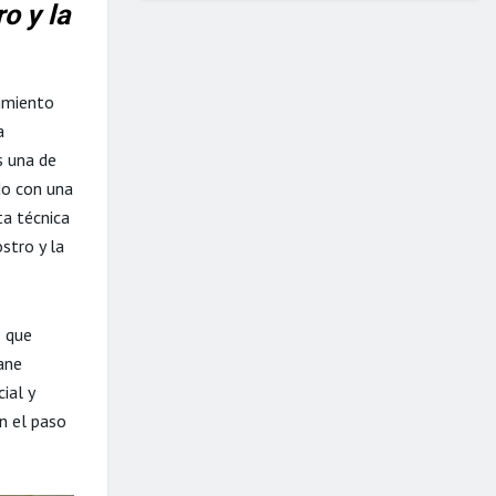
o y la
cimiento
a
s una de
do con una
ta técnica
stro y la
s que
ane
ial y
n el paso