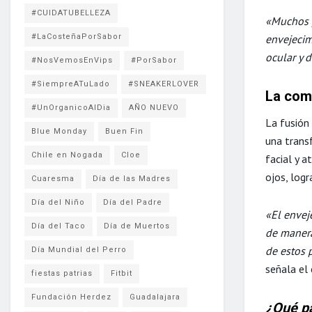
#CUIDATUBELLEZA
«Muchos p
#LaCosteñaPorSabor
envejecimi
ocular y 
#NosVemosEnVips
#PorSabor
#SiempreATuLado
#SNEAKERLOVER
La comb
#UnOrganicoAlDia
AÑO NUEVO
La fusión 
Blue Monday
Buen Fin
una transf
Chile en Nogada
Cloe
facial y a
ojos, log
Cuaresma
Día de las Madres
Día del Niño
Día del Padre
«El envej
Día del Taco
Día de Muertos
de manera
de estos 
Día Mundial del Perro
señala el 
fiestas patrias
Fitbit
Fundación Herdez
Guadalajara
¿Qué pa