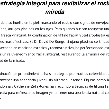
strategia integral para revitalizar el rostr
mirada
 deja su huella en la piel, marcando el rostro con signos de enveje
dez, arrugas y bolsas en los ojos. Para quienes buscan recuperar un
 fresca y natural, la combinación de lifting facial y blefaroplastia e
es más efectivas. El Dr. David De Rungs, cirujano plástico certifica
yectoria en medicina estética y reconstructiva, ha perfeccionado es
r un rejuvenecimiento facial integral, restaurando la armonía del ro
ad de la mirada.
inación de procedimientos ha sido elegida por muchas celebridade
tener una apariencia juvenil sin alterar su esencia. Figuras como J
onna y Catherine Zeta-Jones han recurrido a técnicas de lifting fac
astia para refrescar su imagen y mantener una apariencia natural co
o.