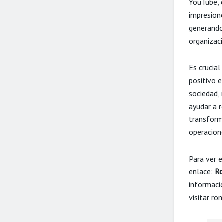
YouTube, 
impresion
generando
organizac
Es crucial
positivo 
sociedad,
ayudar a r
transform
operacion
Para ver 
enlace:
Ro
informació
visitar r