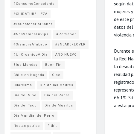
según dat
#ConsumoConsciente
mujeres y 
#CUIDATUBELLEZA
de este pr
#LaCosteñaPorSabor
datos del
violencia
#NosVemosEnVips
#PorSabor
#SiempreATuLado
#SNEAKERLOVER
Durante e
#UnOrganicoAlDia
AÑO NUEVO
la Red Na
Blue Monday
Buen Fin
la desnatu
realidad 
Chile en Nogada
Cloe
registrad
Cuaresma
Día de las Madres
represent
Día del Niño
Día del Padre
66.1%. Si
a esta pr
Día del Taco
Día de Muertos
Día Mundial del Perro
fiestas patrias
Fitbit