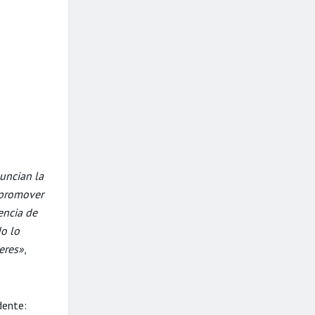
uncian la
e promover
encia de
do lo
jeres»
,
dente: