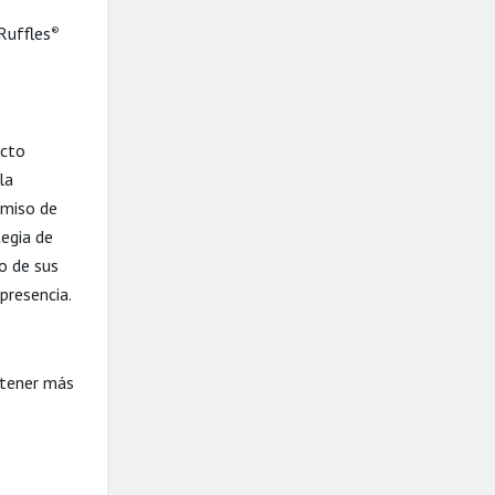
Ruffles
®
acto
la
omiso de
tegia de
o de sus
presencia.
btener más