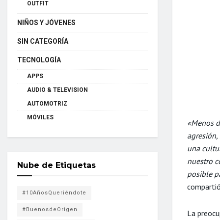
OUTFIT
NIÑOS Y JÓVENES
SIN CATEGORÍA
TECNOLOGÍA
APPS
AUDIO & TELEVISION
AUTOMOTRIZ
MÓVILES
«Menos de
agresión,
una cultu
nuestro c
Nube de Etiquetas
posible pa
compartió
#10AñosQueriéndote
#BuenosdeOrigen
La preocu