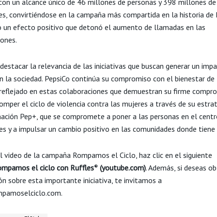
con un alcance único de 46 millones de personas y 398 millones de
es, convirtiéndose en la campaña más compartida en la historia de 
 un efecto positivo que detonó el aumento de llamadas en las
iones.
 destacar la relevancia de las iniciativas que buscan generar un imp
en la sociedad. PepsiCo continúa su compromiso con el bienestar de 
 reflejado en estas colaboraciones que demuestran su firme compr
omper el ciclo de violencia contra las mujeres a través de su estra
ación Pep+, que se compromete a poner a las personas en el centr
es y a impulsar un cambio positivo en las comunidades donde tiene 
el video de la campaña Rompamos el Ciclo, haz clic en el siguiente
mpamos el ciclo con Ruffles
(youtube.com)
. Además, si deseas o
®
n sobre esta importante iniciativa, te invitamos a
ompamoselciclo.com.