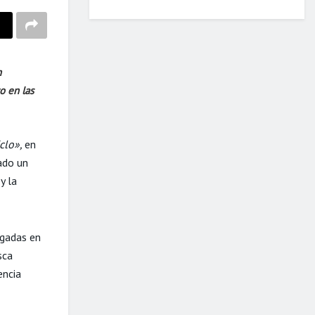
n
o en las
clo»,
en
ado un
y la
aigadas en
sca
encia