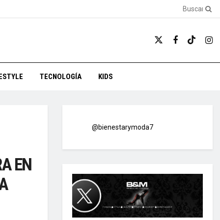
FESTYLE
TECNOLOGÍA
KIDS
@bienestarymoda7
A EN
A