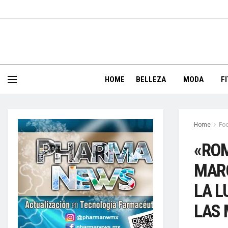
HOME
BELLEZA
MODA
F
Home
Foo
«ROM
MARC
LA L
LAS 