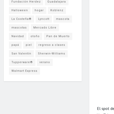
Fundación Herdez
Guadalajara
Halloween
hogar
Koblenz
La Costeña®
Lyncott
mascota
mascotas
Mercado Libre
Navidad
otoño
Pan de Muerto
papá
piel
regreso a clases
San Valentín
Sherwin-Williams
Tupperware®
verano
Walmart Express
El spot d