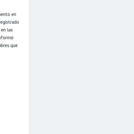
mento en
registrado
en las
informó
mbres que