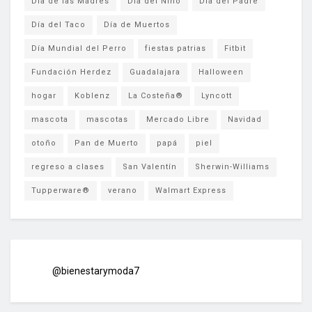
Día de las Madres
Día del Niño
Día del Padre
Día del Taco
Día de Muertos
Día Mundial del Perro
fiestas patrias
Fitbit
Fundación Herdez
Guadalajara
Halloween
hogar
Koblenz
La Costeña®
Lyncott
mascota
mascotas
Mercado Libre
Navidad
otoño
Pan de Muerto
papá
piel
regreso a clases
San Valentín
Sherwin-Williams
Tupperware®
verano
Walmart Express
@bienestarymoda7