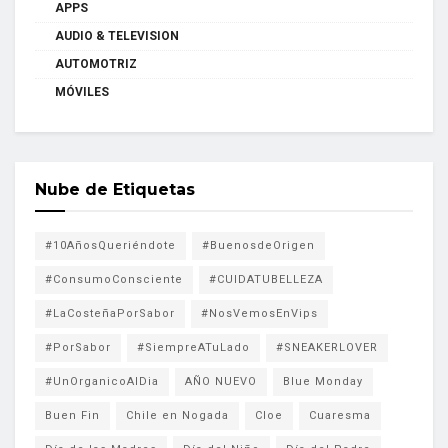
APPS
AUDIO & TELEVISION
AUTOMOTRIZ
MÓVILES
Nube de Etiquetas
#10AñosQueriéndote
#BuenosdeOrigen
#ConsumoConsciente
#CUIDATUBELLEZA
#LaCosteñaPorSabor
#NosVemosEnVips
#PorSabor
#SiempreATuLado
#SNEAKERLOVER
#UnOrganicoAlDia
AÑO NUEVO
Blue Monday
Buen Fin
Chile en Nogada
Cloe
Cuaresma