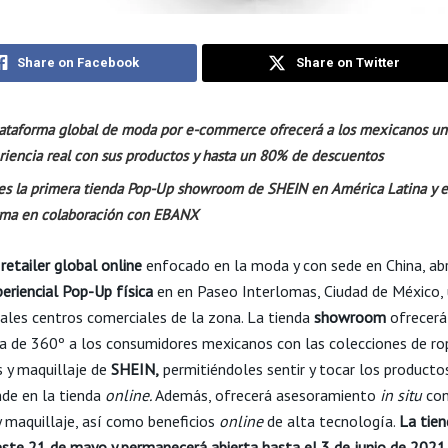
Share on Facebook
Share on Twitter
lataforma global de moda por e-commerce ofrecerá a los mexicanos un
riencia real con sus productos y hasta un 80% de descuentos
 es la primera tienda Pop-Up showroom de SHEIN en América Latina y e
irma en colaboración con EBANX
l
retailer global online
enfocado en la moda y con sede en China, abr
eriencial Pop-Up física
en en Paseo Interlomas, Ciudad de México,
pales centros comerciales de la zona. La tienda
showroom
ofrecerá
ia de 360º a los consumidores mexicanos con las colecciones de ro
s y maquillaje de
SHEIN,
permitiéndoles sentir y tocar los producto
de en la tienda
online.
Además, ofrecerá asesoramiento
in situ
con
 maquillaje, así como beneficios
online
de alta tecnología.
La tien
este 21 de mayo y permanecerá abierta hasta el 3 de junio de 2021