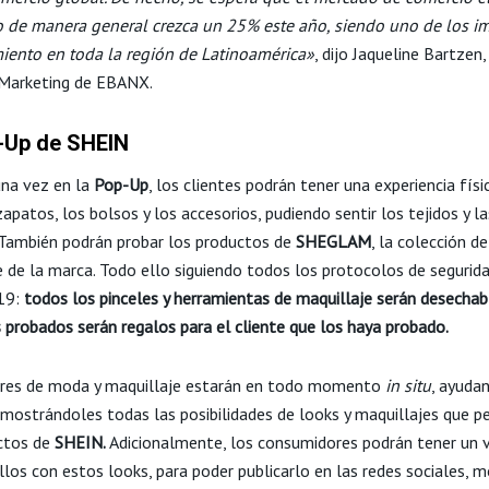
 de manera general crezca un 25% este año, siendo uno de los i
miento en toda la región de Latinoamérica»
, dijo Jaqueline Bartzen
 Marketing de EBANX.
-Up de SHEIN
na vez en la
Pop-Up
, los clientes podrán tener una experiencia físi
zapatos, los bolsos y los accesorios, pudiendo sentir los tejidos y la
 También podrán probar los productos de
SHEGLAM
, la colección de
e de la marca. Todo ello siguiendo todos los protocolos de segurid
19:
todos los pinceles y herramientas de maquillaje serán desechabl
 probados serán regalos para el cliente que los haya probado.
res de moda y maquillaje estarán en todo momento
in situ
, ayuda
y mostrándoles todas las posibilidades de looks y maquillajes que p
ctos de
SHEIN.
Adicionalmente, los consumidores podrán tener un 
los con estos looks, para poder publicarlo en las redes sociales, m