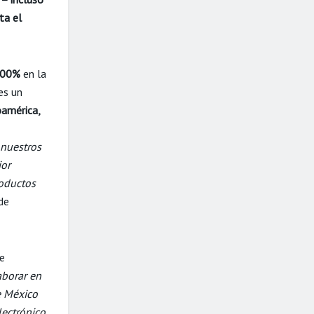
ta el
00%
en la
es un
oamérica,
 nuestros
jor
roductos
de
de
borar en
e México
lectrónico