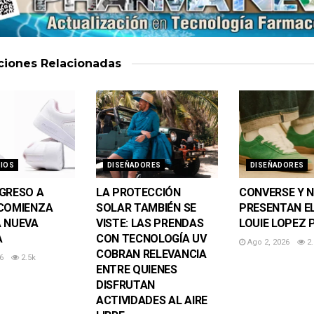
aciones
Relacionadas
IOS
DISEÑADORES
DISEÑADORES
GRESO A
LA PROTECCIÓN
CONVERSE Y 
COMIENZA
SOLAR TAMBIÉN SE
PRESENTAN E
 NUEVA
VISTE: LAS PRENDAS
LOUIE LOPEZ 
A
CON TECNOLOGÍA UV
Ago 2, 2026
2.
COBRAN RELEVANCIA
6
2.5k
ENTRE QUIENES
DISFRUTAN
ACTIVIDADES AL AIRE