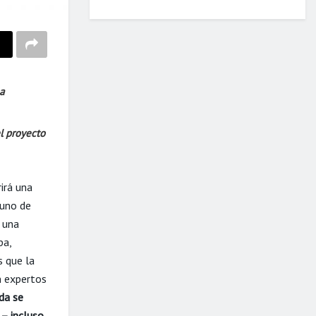
a
l proyecto
irá una
 uno de
 una
pa,
s que la
 expertos
da se
 – incluso