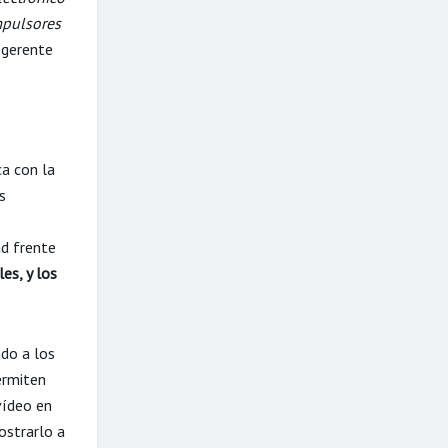
mpulsores
, gerente
ca con la
s
ad frente
es, y los
ndo a los
ermiten
vídeo en
ostrarlo a