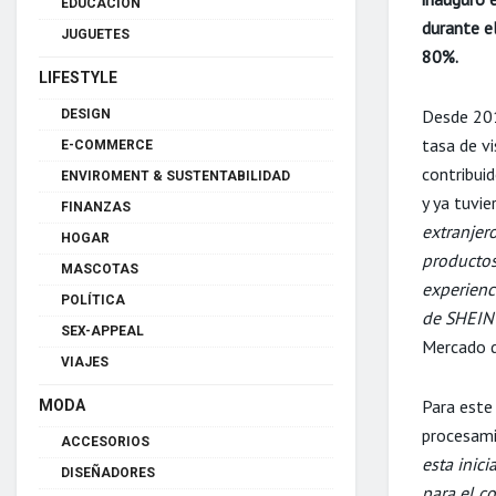
EDUCACIÓN
durante e
JUGUETES
80%.
LIFESTYLE
Desde 20
DESIGN
tasa de vi
E-COMMERCE
contribui
ENVIROMENT & SUSTENTABILIDAD
y ya tuvi
FINANZAS
extranjer
HOGAR
productos
MASCOTAS
experienc
POLÍTICA
de SHEIN 
SEX-APPEAL
Mercado 
VIAJES
Para este
MODA
procesami
ACCESORIOS
esta inic
DISEÑADORES
para el c