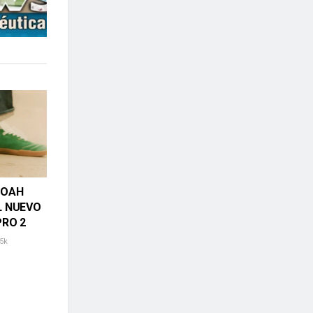
NOAH
L NUEVO
PRO 2
5k