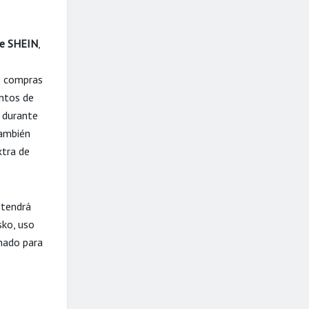
e SHEIN
,
e compras
ntos de
a durante
ambién
xtra de
tendrá
sko, uso
enado para