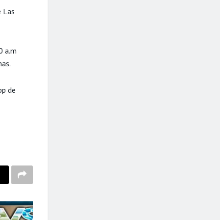
e Las
0 a.m
mas.
pp de