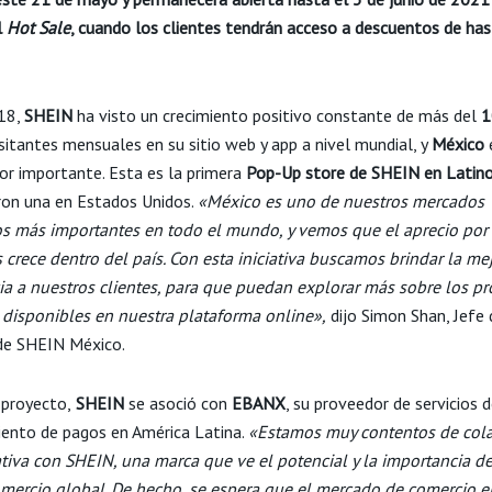
l
Hot Sale
, cuando los clientes tendrán acceso a descuentos de has
18,
SHEIN
ha visto un crecimiento positivo constante de más del
1
sitantes mensuales en su sitio web y app a nivel mundial, y
México
dor importante. Esta es la primera
Pop-Up store de SHEIN en Latin
eron una en Estados Unidos.
«México es uno de nuestros mercados
os más importantes en todo el mundo, y vemos que el aprecio por
 crece dentro del país. Con esta iniciativa buscamos brindar la me
ia a nuestros clientes, para que puedan explorar más sobre los p
disponibles en nuestra plataforma online»,
dijo Simon Shan, Jefe 
de SHEIN México.
 proyecto,
SHEIN
se asoció con
EBANX
, su proveedor de servicios 
ento de pagos en América Latina.
«Estamos muy contentos de cola
iativa con SHEIN, una marca que ve el potencial y la importancia d
omercio global. De hecho, se espera que el mercado de comercio e