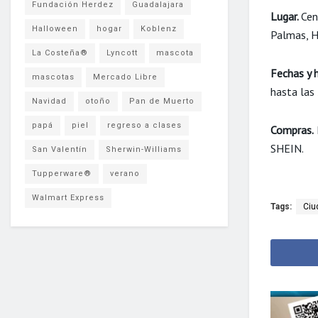
Fundación Herdez
Guadalajara
Lugar.
Cen
Halloween
hogar
Koblenz
Palmas, H
La Costeña®
Lyncott
mascota
Fechas y 
mascotas
Mercado Libre
hasta las
Navidad
otoño
Pan de Muerto
papá
piel
regreso a clases
Compras.
SHEIN.
San Valentín
Sherwin-Williams
Tupperware®
verano
Walmart Express
Tags:
Ciu