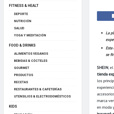
FITNESS & HEALT
DEPORTE
NUTRICIÓN
SALUD
La p
YOGA Y MEDITACIÓN
expe
FOOD & DRINKS
Esta
ALIMENTOS VEGANOS
se f
BEBIDAS & CÓCTELES
SHEIN
, e
GOURMET
tienda exp
PRODUCTOS
los princi
RECETAS
experienc
RESTAURANTES & CAFETERÍAS
accesorio
UTENSILIOS & ELECTRODOMÉSTICOS
marca ven
KIDS
en moda y
inauguró 