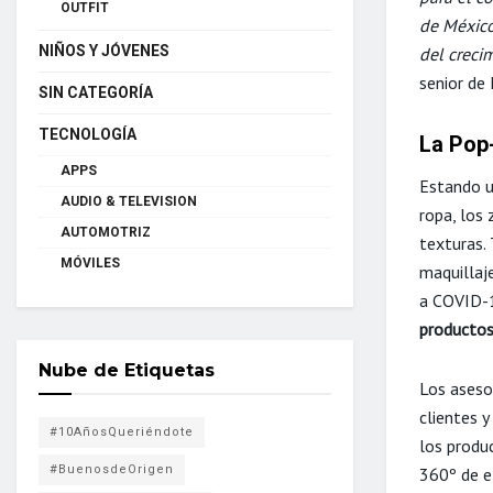
OUTFIT
de México
NIÑOS Y JÓVENES
del creci
senior de
SIN CATEGORÍA
TECNOLOGÍA
La Pop
APPS
Estando u
AUDIO & TELEVISION
ropa, los 
AUTOMOTRIZ
texturas.
MÓVILES
maquillaj
a COVID-
productos
Nube de Etiquetas
Los aseso
clientes 
#10AñosQueriéndote
los produ
#BuenosdeOrigen
360º de el