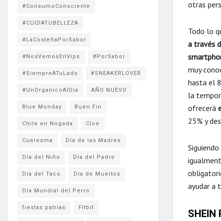
otras per
#ConsumoConsciente
#CUIDATUBELLEZA
Todo lo q
#LaCosteñaPorSabor
a través d
smartpho
#NosVemosEnVips
#PorSabor
muy conoc
#SiempreATuLado
#SNEAKERLOVER
hasta el 
#UnOrganicoAlDia
AÑO NUEVO
la tempor
ofrecerá
Blue Monday
Buen Fin
25% y des
Chile en Nogada
Cloe
Cuaresma
Día de las Madres
Siguiendo
Día del Niño
Día del Padre
igualment
obligator
Día del Taco
Día de Muertos
ayudar a t
Día Mundial del Perro
fiestas patrias
Fitbit
SHEIN 