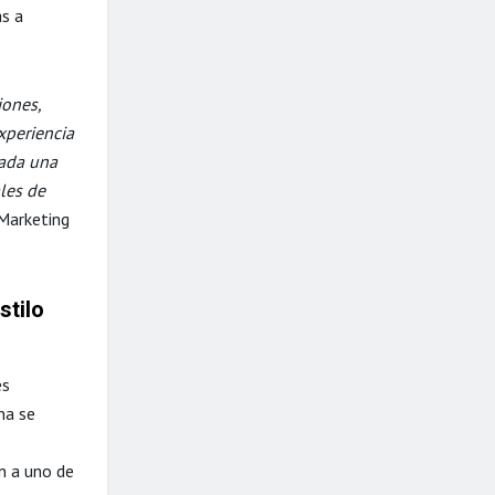
as a
iones,
xperiencia
cada una
ales de
Marketing
stilo
es
na se
n a uno de