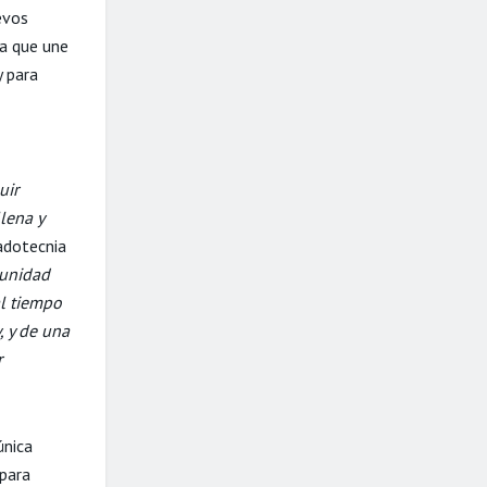
evos
ma que une
y para
uir
lena y
adotecnia
tunidad
al tiempo
, y de una
r
única
 para