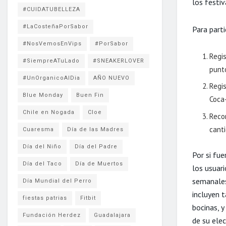
los festi
#CUIDATUBELLEZA
#LaCosteñaPorSabor
Para parti
#NosVemosEnVips
#PorSabor
Regi
#SiempreATuLado
#SNEAKERLOVER
punt
#UnOrganicoAlDia
AÑO NUEVO
Regis
Blue Monday
Buen Fin
Coca-
Chile en Nogada
Cloe
Recor
cant
Cuaresma
Día de las Madres
Día del Niño
Día del Padre
Por si fu
Día del Taco
Día de Muertos
los usuari
semanales 
Día Mundial del Perro
incluyen 
fiestas patrias
Fitbit
bocinas, 
Fundación Herdez
Guadalajara
de su elec