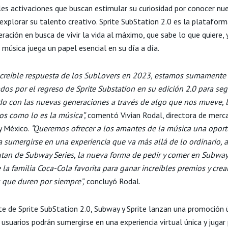
les activaciones que buscan estimular su curiosidad por conocer nu
 explorar su talento creativo. Sprite SubStation 2.0 es la platafor
ración en busca de vivir la vida al máximo, que sabe lo que quiere, 
 música juega un papel esencial en su día a día.
increíble respuesta de los SubLovers en 2023, estamos sumamente
os por el regreso de Sprite Substation en su edición 2.0 para seg
o con las nuevas generaciones a través de algo que nos mueve, l
os como lo es la música”,
comentó Vivian Rodal, directora de merc
 México.
“Queremos ofrecer a los amantes de la música una opor
a sumergirse en una experiencia que va más allá de lo ordinario, 
utan de Subway Series, la nueva forma de pedir y comer en Subway
 la familia Coca-Cola favorita para ganar increíbles premios y crea
 que duren por siempre”,
concluyó Rodal.
e de Sprite SubStation 2.0, Subway y Sprite lanzan una promoción 
usuarios podrán sumergirse en una experiencia virtual única y jugar