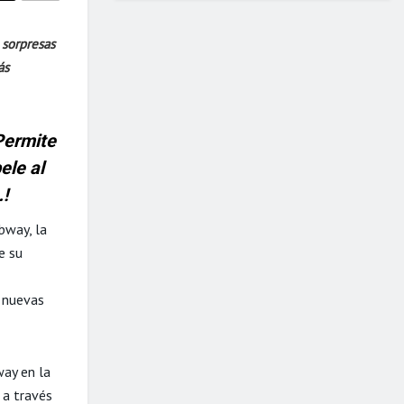
 sorpresas
ás
Permite
ele al
!
bway, la
e su
s nuevas
way en la
s a través