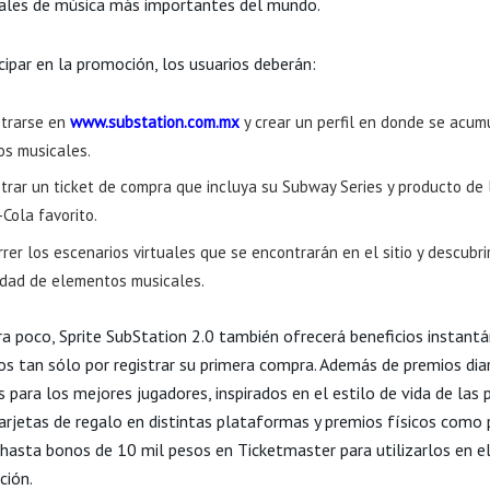
vales de música más importantes del mundo.
cipar en la promoción, los usuarios deberán:
strarse en
www.substation.com.mx
y crear un perfil en donde se acum
os musicales.
trar un ticket de compra que incluya su Subway Series y producto de 
Cola favorito.
rer los escenarios virtuales que se encontrarán en el sitio y descubri
idad de elementos musicales.
era poco, Sprite SubStation 2.0 también ofrecerá beneficios instant
os tan sólo por registrar su primera compra. Además de premios diar
para los mejores jugadores, inspirados en el estilo de vida de las 
tarjetas de regalo en distintas plataformas y premios físicos como 
y hasta bonos de 10 mil pesos en Ticketmaster para utilizarlos en e
ción.