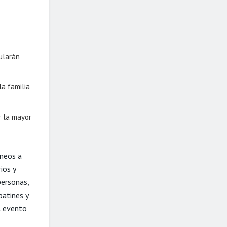
ularán
la familia
r la mayor
áneos a
ios y
personas,
patines y
l evento