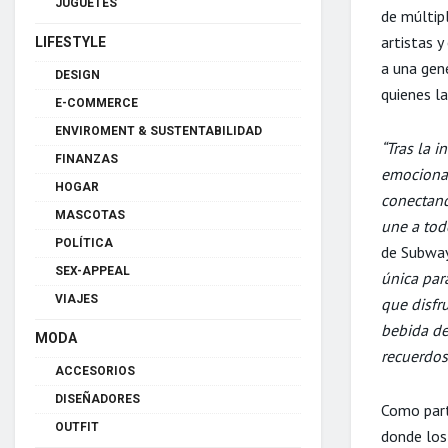
JUGUETES
de múltip
artistas y
LIFESTYLE
a una gene
DESIGN
quienes la
E-COMMERCE
ENVIROMENT & SUSTENTABILIDAD
“Tras la 
FINANZAS
emocionad
HOGAR
conectand
MASCOTAS
une a tod
POLÍTICA
de Subway
SEX-APPEAL
única par
VIAJES
que disfr
bebida de
MODA
recuerdos
ACCESORIOS
DISEÑADORES
Como part
OUTFIT
donde los 