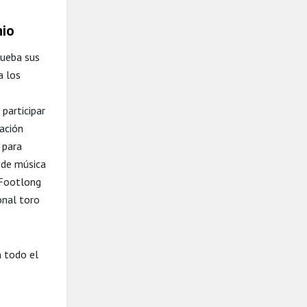
nio
rueba sus
a los
participar
tación
 para
 de música
 Footlong
onal toro
 todo el