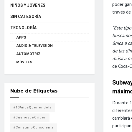
poder gan
NIÑOS Y JÓVENES
través de 
SIN CATEGORÍA
“Este tip
TECNOLOGÍA
buscamos 
APPS
única a c
AUDIO & TELEVISION
de las din
AUTOMOTRIZ
música má
MÓVILES
de Coca-C
Subway 
máximo
Nube de Etiquetas
Durante 1
#10AñosQueriéndote
diferentes
cambiará e
#BuenosdeOrigen
participa
#ConsumoConsciente