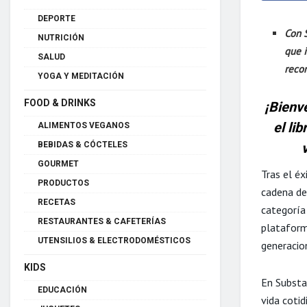
DEPORTE
Con S
NUTRICIÓN
que i
SALUD
reco
YOGA Y MEDITACIÓN
FOOD & DRINKS
¡Bienv
el li
ALIMENTOS VEGANOS
BEBIDAS & CÓCTELES
GOURMET
Tras el éx
PRODUCTOS
cadena de
RECETAS
categoría 
RESTAURANTES & CAFETERÍAS
plataform
UTENSILIOS & ELECTRODOMÉSTICOS
generacio
KIDS
En Substa
EDUCACIÓN
vida cotid