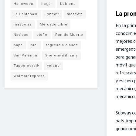
Halloween
hogar
Koblenz
La prom
La Costeña®
Lyncott
mascota
En la prim
mascotas
Mercado Libre
conocimie
Navidad
otoño
Pan de Muerto
mejores c
papá
piel
regreso a clases
emergente
San Valentín
Sherwin-Williams
para ganar
móvil que 
Tupperware®
verano
refrescar
Walmart Express
y estuvo 
mecánico, 
mecánico.
Subway co
país, imp
genuiname