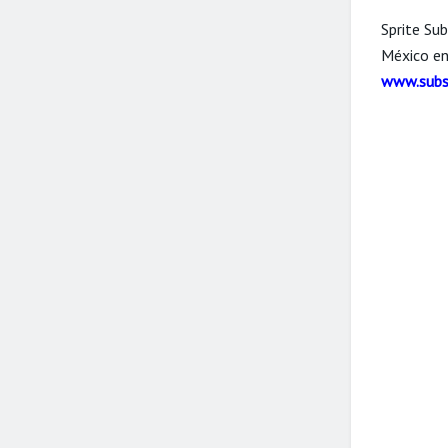
Sprite Su
México en
www.subs