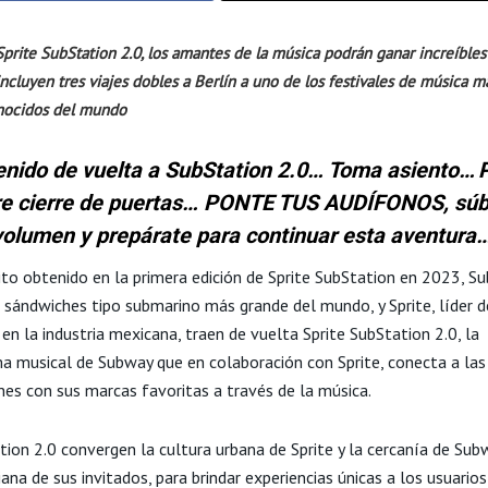
prite SubStation 2.0, los amantes de la música podrán ganar increíbles
ncluyen tres viajes dobles a Berlín a uno de los festivales de música m
nocidos del mundo
enido de vuelta a SubStation 2.0… Toma asiento… 
bre cierre de puertas… PONTE TUS AUDÍFONOS, súb
volumen y prepárate para continuar esta aventura…
ito obtenido en la primera edición de Sprite SubStation en 2023, Su
 sándwiches tipo submarino más grande del mundo, y Sprite, líder d
en la industria mexicana, traen de vuelta Sprite SubStation 2.0, la
a musical de Subway que en colaboración con Sprite, conecta a la
nes con sus marcas favoritas a través de la música.
tion 2.0 convergen la cultura urbana de Sprite y la cercanía de Sub
iana de sus invitados, para brindar experiencias únicas a los usuario