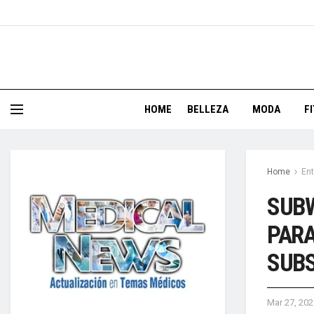
HOME
BELLEZA
MODA
F
Home
Ent
SUBW
PARA
SUB
Mar 27, 202