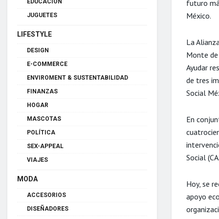
futuro más
EDUCACIÓN
México.
JUGUETES
LIFESTYLE
La Alianz
DESIGN
Monte de 
E-COMMERCE
Ayudar re
ENVIROMENT & SUSTENTABILIDAD
de tres i
Social Mé
FINANZAS
HOGAR
En conjun
MASCOTAS
cuatrocien
POLÍTICA
intervenci
SEX-APPEAL
Social (C
VIAJES
MODA
Hoy, se re
apoyo eco
ACCESORIOS
organizaci
DISEÑADORES