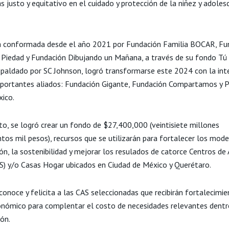
 justo y equitativo en el cuidado y protección de la niñez y adoles
a conformada desde el año 2021 por Fundación Familia BOCAR, Fu
Piedad y Fundación Dibujando un Mañana, a través de su fondo Tú
spaldado por SC Johnson, logró transformarse este 2024 con la int
mportantes aliados: Fundación Gigante, Fundación Compartamos y
xico.
to, se logró crear un fondo de $27,400,000 (veintisiete millones
tos mil pesos), recursos que se utilizarán para fortalecer los mod
ón, la sostenibilidad y mejorar los resulados de catorce Centros de 
AS) y/o Casas Hogar ubicados en Ciudad de México y Querétaro.
conoce y felicita a las CAS seleccionadas que recibirán fortalecimie
nómico para complentar el costo de necesidades relevantes dentr
ón.