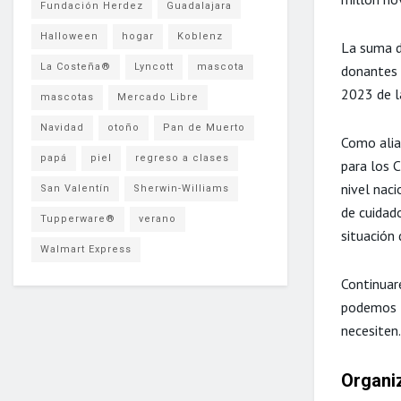
Fundación Herdez
Guadalajara
Halloween
hogar
Koblenz
La suma d
La Costeña®
Lyncott
mascota
donantes 
2023 de la
mascotas
Mercado Libre
Navidad
otoño
Pan de Muerto
Como alia
papá
piel
regreso a clases
para los 
nivel nac
San Valentín
Sherwin-Williams
de cuidad
Tupperware®
verano
situación 
Walmart Express
Continuar
podemos l
necesiten.
Organi