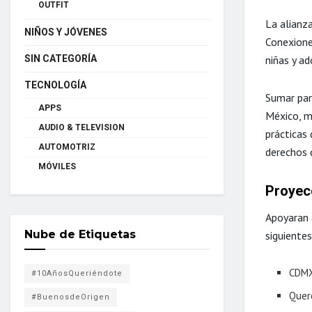
OUTFIT
La alianz
NIÑOS Y JÓVENES
Conexione
niñas y ad
SIN CATEGORÍA
TECNOLOGÍA
Sumar par
APPS
México, m
AUDIO & TELEVISION
prácticas
AUTOMOTRIZ
derechos d
MÓVILES
Proyec
Apoyaran a
Nube de Etiquetas
siguiente
CDMX
#10AñosQueriéndote
Quer
#BuenosdeOrigen