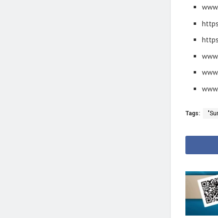
www.
http
https
www.
www.
www.
Tags:
"Su