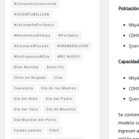
#ConsumoConsciente
Población
#CUIDATUBELLEZA
NNyA
#LaCosteñaPorSabor
CDMX
#NosVemosEnVips
#PorSabor
Quer
#SiempreATuLado
#SNEAKERLOVER
#UnOrganicoAlDia
AÑO NUEVO
Capacidad
Blue Monday
Buen Fin
NNyA
Chile en Nogada
Cloe
CDMX
Cuaresma
Día de las Madres
Quer
Día del Niño
Día del Padre
Día del Taco
Día de Muertos
Se contem
Día Mundial del Perro
modelo co
ingresen 
fiestas patrias
Fitbit
millón no