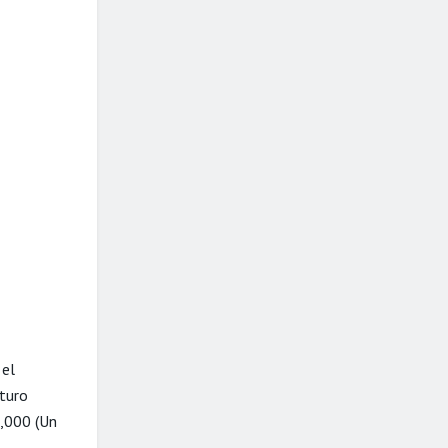
 el
uturo
0,000 (Un