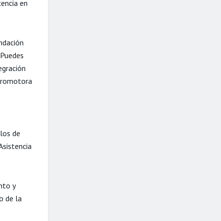
cencia en
ndación
 Puedes
egración
 Promotora
elos de
Asistencia
nto y
o de la