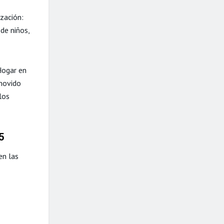
zación:
de niños,
Hogar en
omovido
los
5
en las