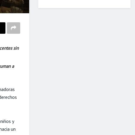
centes sin
suman a
nadoras
 derechos
niños y
hacia un