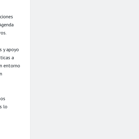
aciones
 Agenda
vos.
s y apoyo
ticas a
un entorno
en
tos
s lo