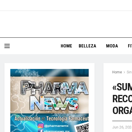
HOME
BELLEZA
MODA
F
Home
Sin
«SU
RECO
ORGA
Jun 26, 202