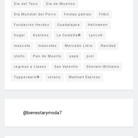
Día del Taco
Día de Muertos
Día Mundial del Perro
fiestas patrias
Fitbit
Fundación Herdez
Guadalajara
Halloween
hogar
Koblenz
La Costeña®
Lyncott
mascota
mascotas
Mercado Libre
Navidad
otoño
Pan de Muerto
papá
piel
regreso a clases
San Valentín
Sherwin-Williams
Tupperware®
verano
Walmart Express
@bienestarymoda7