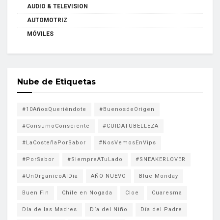
AUDIO & TELEVISION
AUTOMOTRIZ
MÓVILES
Nube de Etiquetas
#10AñosQueriéndote
#BuenosdeOrigen
#ConsumoConsciente
#CUIDATUBELLEZA
#LaCosteñaPorSabor
#NosVemosEnVips
#PorSabor
#SiempreATuLado
#SNEAKERLOVER
#UnOrganicoAlDia
AÑO NUEVO
Blue Monday
Buen Fin
Chile en Nogada
Cloe
Cuaresma
Día de las Madres
Día del Niño
Día del Padre