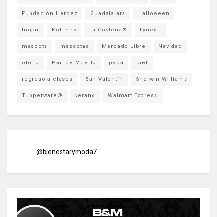
Fundación Herdez
Guadalajara
Halloween
hogar
Koblenz
La Costeña®
Lyncott
mascota
mascotas
Mercado Libre
Navidad
otoño
Pan de Muerto
papá
piel
regreso a clases
San Valentín
Sherwin-Williams
Tupperware®
verano
Walmart Express
@bienestarymoda7