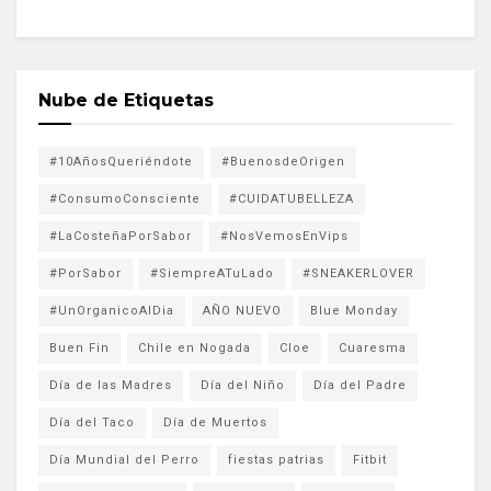
Nube de Etiquetas
#10AñosQueriéndote
#BuenosdeOrigen
#ConsumoConsciente
#CUIDATUBELLEZA
#LaCosteñaPorSabor
#NosVemosEnVips
#PorSabor
#SiempreATuLado
#SNEAKERLOVER
#UnOrganicoAlDia
AÑO NUEVO
Blue Monday
Buen Fin
Chile en Nogada
Cloe
Cuaresma
Día de las Madres
Día del Niño
Día del Padre
Día del Taco
Día de Muertos
Día Mundial del Perro
fiestas patrias
Fitbit