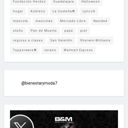
Fundación Herdez
Guadalajara
Halloween
hogar
Koblenz
La Costeña®
Lyncott
mascota
mascotas
Mercado Libre
Navidad
otoño
Pan de Muerto
papá
piel
regreso a clases
San Valentín
Sherwin-Williams
Tupperware®
verano
Walmart Express
@bienestarymoda7