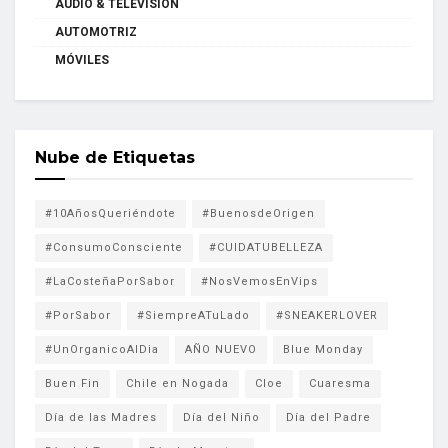
AUDIO & TELEVISION
AUTOMOTRIZ
MÓVILES
Nube de Etiquetas
#10AñosQueriéndote
#BuenosdeOrigen
#ConsumoConsciente
#CUIDATUBELLEZA
#LaCosteñaPorSabor
#NosVemosEnVips
#PorSabor
#SiempreATuLado
#SNEAKERLOVER
#UnOrganicoAlDia
AÑO NUEVO
Blue Monday
Buen Fin
Chile en Nogada
Cloe
Cuaresma
Día de las Madres
Día del Niño
Día del Padre