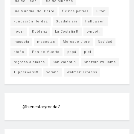
Día del Taco
Día de Muertos
Día Mundial del Perro
fiestas patrias
Fitbit
Fundación Herdez
Guadalajara
Halloween
hogar
Koblenz
La Costeña®
Lyncott
mascota
mascotas
Mercado Libre
Navidad
otoño
Pan de Muerto
papá
piel
regreso a clases
San Valentín
Sherwin-Williams
Tupperware®
verano
Walmart Express
@bienestarymoda7