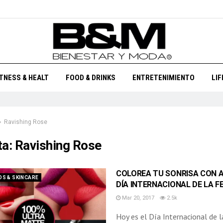
ITNESS & HEALT
FOOD & DRINKS
ENTRETENIMIENTO
LI
Ravishing Rose
ta:
Ravishing Rose
COLOREA TU SONRISA CON A
S & SKINCARE
DÍA INTERNACIONAL DE LA F
Mar 20, 2017
2.5k
Hoy es el Día Internacional de la