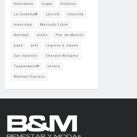
Halloween
hogar
Koblenz
La Costeña®
Lyncott
mascota
mascotas
Mercado Libre
Navidad
otoño
Pan de Muerto
papá
piel
regreso a clases
San Valentín
Sherwin-Williams
Tupperware®
verano
Walmart Express