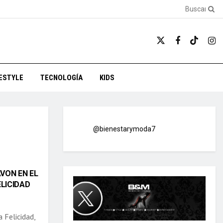
FESTYLE
TECNOLOGÍA
KIDS
@bienestarymoda7
VON EN EL
ELICIDAD
 Felicidad,