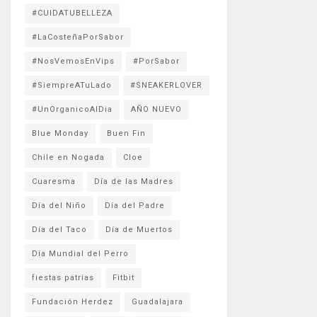
#CUIDATUBELLEZA
#LaCosteñaPorSabor
#NosVemosEnVips
#PorSabor
#SiempreATuLado
#SNEAKERLOVER
#UnOrganicoAlDia
AÑO NUEVO
Blue Monday
Buen Fin
Chile en Nogada
Cloe
Cuaresma
Día de las Madres
Día del Niño
Día del Padre
Día del Taco
Día de Muertos
Día Mundial del Perro
fiestas patrias
Fitbit
Fundación Herdez
Guadalajara