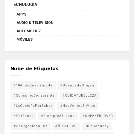
TECNOLOGÍA
APPS
AUDIO & TELEVISION
AUTOMOTRIZ
MÓVILES
Nube de Etiquetas
#10AñosQueriéndote
#BuenosdeOrigen
#ConsumoConsciente
#CUIDATUBELLEZA
#LaCosteñaPorSabor
#NosVemosEnVips
#PorSabor
#SiempreATuLado
#SNEAKERLOVER
#UnOrganicoAlDia
AÑO NUEVO
Blue Monday