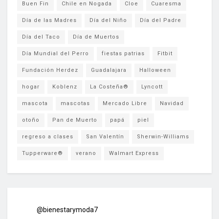
Buen Fin
Chile en Nogada
Cloe
Cuaresma
Día de las Madres
Día del Niño
Día del Padre
Día del Taco
Día de Muertos
Día Mundial del Perro
fiestas patrias
Fitbit
Fundación Herdez
Guadalajara
Halloween
hogar
Koblenz
La Costeña®
Lyncott
mascota
mascotas
Mercado Libre
Navidad
otoño
Pan de Muerto
papá
piel
regreso a clases
San Valentín
Sherwin-Williams
Tupperware®
verano
Walmart Express
@bienestarymoda7