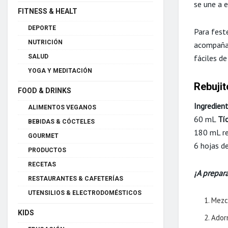
se une a e
FITNESS & HEALT
DEPORTE
Para fest
NUTRICIÓN
acompañad
SALUD
fáciles de
YOGA Y MEDITACIÓN
Rebujit
FOOD & DRINKS
Ingredien
ALIMENTOS VEGANOS
60 mL
Tí
BEBIDAS & CÓCTELES
180 mL re
GOURMET
6 hojas d
PRODUCTOS
RECETAS
¡A prepara
RESTAURANTES & CAFETERÍAS
UTENSILIOS & ELECTRODOMÉSTICOS
Mezcl
KIDS
Ador