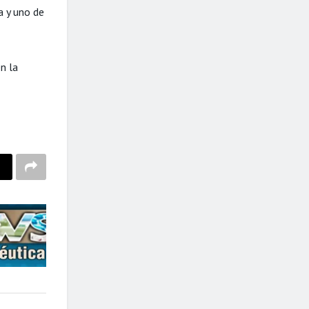
a y uno de
n la