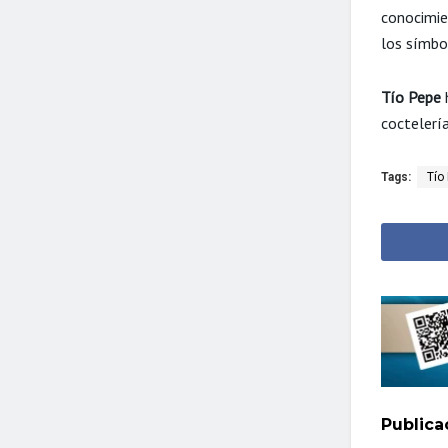
conocimie
los símbol
Tío Pepe
h
coctelerí
Tags:
Tío
Public