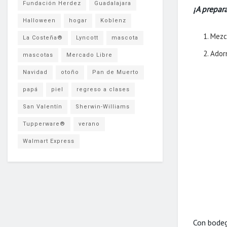
Fundación Herdez
Guadalajara
¡A prepara
Halloween
hogar
Koblenz
Mezcl
La Costeña®
Lyncott
mascota
Adorn
mascotas
Mercado Libre
Navidad
otoño
Pan de Muerto
papá
piel
regreso a clases
San Valentín
Sherwin-Williams
Tupperware®
verano
Walmart Express
Con bodeg