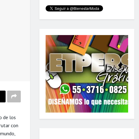
o de los
rutar con
l mundo,