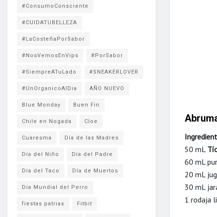
#ConsumoConsciente
#CUIDATUBELLEZA
#LaCosteñaPorSabor
#NosVemosEnVips
#PorSabor
#SiempreATuLado
#SNEAKERLOVER
#UnOrganicoAlDia
AÑO NUEVO
Blue Monday
Buen Fin
Abrum
Chile en Nogada
Cloe
Ingredien
Cuaresma
Día de las Madres
50 mL
Tí
Día del Niño
Día del Padre
60 mL pur
Día del Taco
Día de Muertos
20 mL jug
30 mL jar
Día Mundial del Perro
1 rodaja 
fiestas patrias
Fitbit