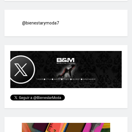
@bienestarymoda7