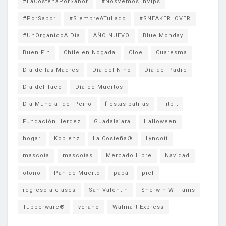
#LaCosteñaPorSabor
#NosVemosEnVips
#PorSabor
#SiempreATuLado
#SNEAKERLOVER
#UnOrganicoAlDia
AÑO NUEVO
Blue Monday
Buen Fin
Chile en Nogada
Cloe
Cuaresma
Día de las Madres
Día del Niño
Día del Padre
Día del Taco
Día de Muertos
Día Mundial del Perro
fiestas patrias
Fitbit
Fundación Herdez
Guadalajara
Halloween
hogar
Koblenz
La Costeña®
Lyncott
mascota
mascotas
Mercado Libre
Navidad
otoño
Pan de Muerto
papá
piel
regreso a clases
San Valentín
Sherwin-Williams
Tupperware®
verano
Walmart Express