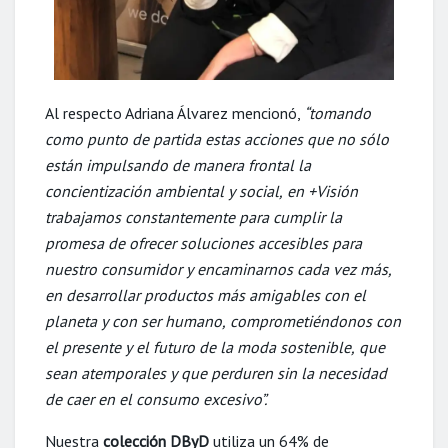
Al respecto Adriana Álvarez mencionó,
“tomando
como
punto
de
partida
estas
acciones
que
no
sólo
están
impulsando
de
manera
frontal
la
concientización
ambiental
y
social,
en
+Visión
trabajamos
constantemente
para
cumplir
la
promesa
de
ofrecer
soluciones
accesibles
para
nuestro
consumidor
y
encaminarnos
cada
vez
más,
en
desarrollar
productos
más
amigables
con
el
planeta
y
con
ser
humano,
comprometiéndonos
con
el
presente
y
el
futuro
de
la
moda
sostenible,
que
sean
atemporales
y
que
perduren
sin
la
necesidad
de
caer
en
el
consumo
excesivo”.
Nuestra
colección DByD
utiliza un 64% de