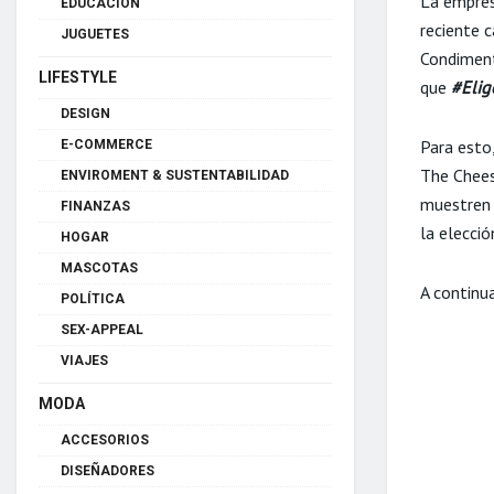
La empres
EDUCACIÓN
reciente 
JUGUETES
Condiment
LIFESTYLE
que
#Elig
DESIGN
Para esto,
E-COMMERCE
The Chees
ENVIROMENT & SUSTENTABILIDAD
muestren 
FINANZAS
la elecció
HOGAR
MASCOTAS
A continua
POLÍTICA
SEX-APPEAL
VIAJES
MODA
ACCESORIOS
DISEÑADORES