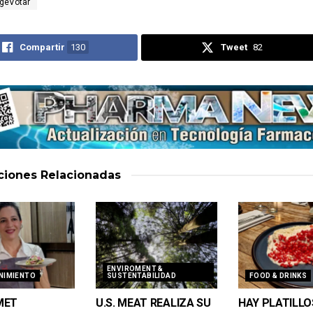
igeVotar
Compartir
130
Tweet
82
aciones
Relacionadas
ENVIROMENT &
NIMIENTO
SUSTENTABILIDAD
FOOD & DRINKS
MET
U.S. MEAT REALIZA SU
HAY PLATILLO