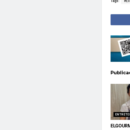
Tags:
#El
Public
ENTRETE
ELGOUR