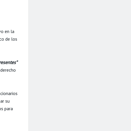
vo en la
co de los
resentes”
 derecho
cionarios
ar su
os para