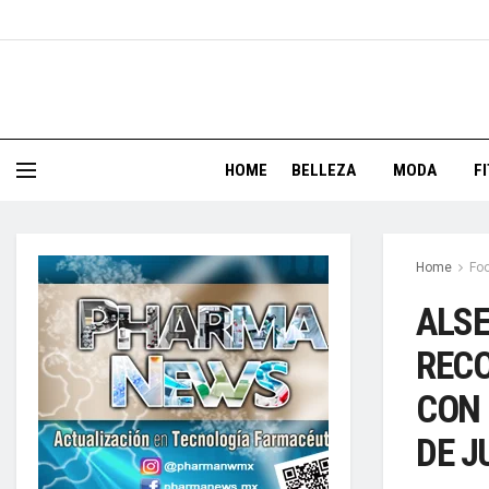
HOME
BELLEZA
MODA
F
Home
Foo
ALSE
RECO
CON 
DE J