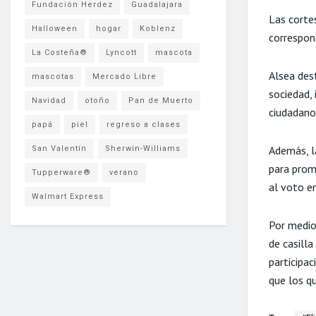
Fundación Herdez
Guadalajara
Las corte
Halloween
hogar
Koblenz
correspon
La Costeña®
Lyncott
mascota
Alsea des
mascotas
Mercado Libre
sociedad, 
Navidad
otoño
Pan de Muerto
ciudadano
papá
piel
regreso a clases
Además, l
San Valentín
Sherwin-Williams
para prom
Tupperware®
verano
al voto e
Walmart Express
Por medio
de casill
participac
que los qu