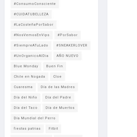
#ConsumoConsciente
#CUIDATUBELLEZA
#LaCosteñaPorSabor
#NosVemosEnVips
#PorSabor
#SiempreATuLado
#SNEAKERLOVER
#UnOrganicoAlDia
AÑO NUEVO
Blue Monday
Buen Fin
Chile en Nogada
Cloe
Cuaresma
Día de las Madres
Día del Niño
Día del Padre
Día del Taco
Día de Muertos
Día Mundial del Perro
fiestas patrias
Fitbit