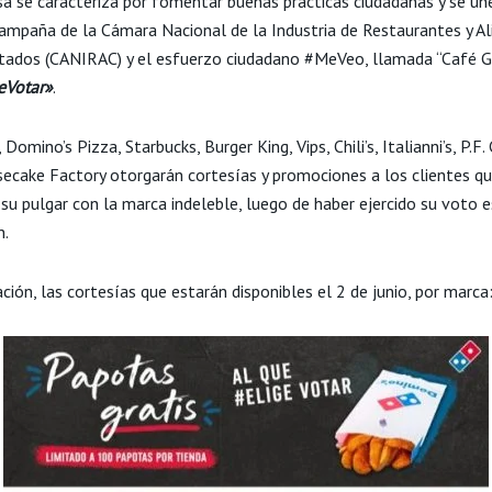
a se caracteriza por fomentar buenas prácticas ciudadanas y se un
campaña de la Cámara Nacional de la Industria de Restaurantes y A
ados (CANIRAC) y el esfuerzo ciudadano #MeVeo, llamada “Café Gr
eVotar»
.
 Domino’s Pizza, Starbucks, Burger King, Vips, Chili’s, Italianni’s, P.F. 
ecake Factory otorgarán cortesías y promociones a los clientes q
su pulgar con la marca indeleble, luego de haber ejercido su voto e
n.
ción, las cortesías que estarán disponibles el 2 de junio, por marca