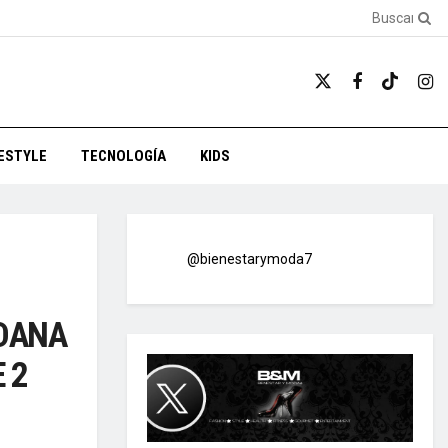
FESTYLE
TECNOLOGÍA
KIDS
@bienestarymoda7
ADANA
 2