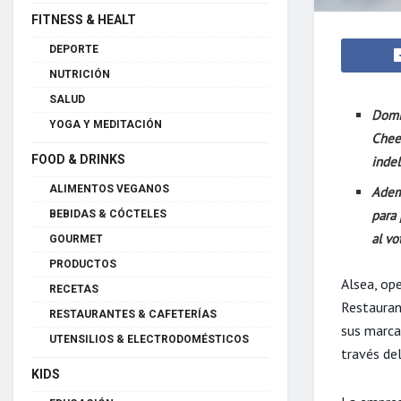
FITNESS & HEALT
DEPORTE
NUTRICIÓN
SALUD
Domin
YOGA Y MEDITACIÓN
Chee
FOOD & DRINKS
inde
ALIMENTOS VEGANOS
Adem
para
BEBIDAS & CÓCTELES
al v
GOURMET
PRODUCTOS
Alsea, op
RECETAS
Restauran
RESTAURANTES & CAFETERÍAS
sus marcas
UTENSILIOS & ELECTRODOMÉSTICOS
través del
KIDS