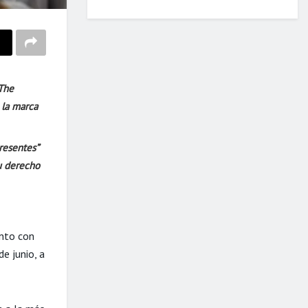
 The
 la marca
resentes”
u derecho
unto con
e junio, a