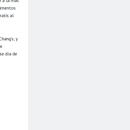
e a la más
limentos
atis al
Chang’s, y
ue
se día de
: