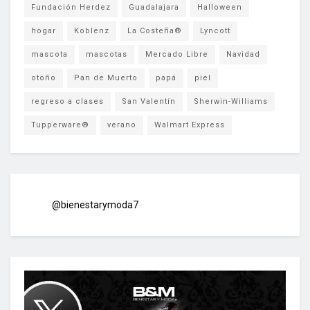
Fundación Herdez
Guadalajara
Halloween
hogar
Koblenz
La Costeña®
Lyncott
mascota
mascotas
Mercado Libre
Navidad
otoño
Pan de Muerto
papá
piel
regreso a clases
San Valentín
Sherwin-Williams
Tupperware®
verano
Walmart Express
@bienestarymoda7