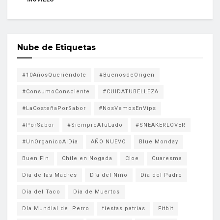
Nube de Etiquetas
#10AñosQueriéndote
#BuenosdeOrigen
#ConsumoConsciente
#CUIDATUBELLEZA
#LaCosteñaPorSabor
#NosVemosEnVips
#PorSabor
#SiempreATuLado
#SNEAKERLOVER
#UnOrganicoAlDia
AÑO NUEVO
Blue Monday
Buen Fin
Chile en Nogada
Cloe
Cuaresma
Día de las Madres
Día del Niño
Día del Padre
Día del Taco
Día de Muertos
Día Mundial del Perro
fiestas patrias
Fitbit