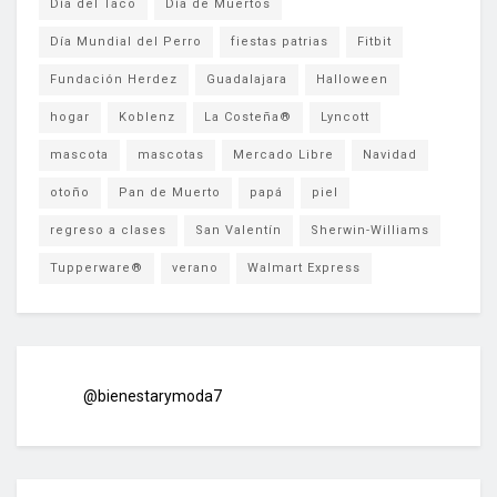
Día del Taco
Día de Muertos
Día Mundial del Perro
fiestas patrias
Fitbit
Fundación Herdez
Guadalajara
Halloween
hogar
Koblenz
La Costeña®
Lyncott
mascota
mascotas
Mercado Libre
Navidad
otoño
Pan de Muerto
papá
piel
regreso a clases
San Valentín
Sherwin-Williams
Tupperware®
verano
Walmart Express
@bienestarymoda7