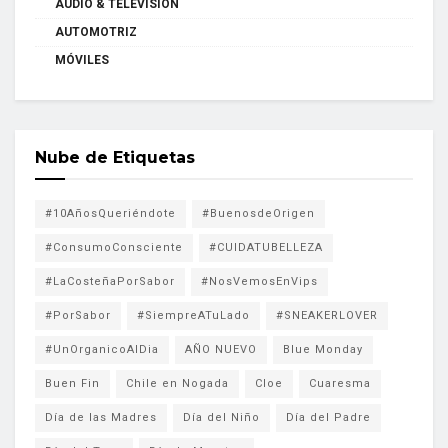
AUDIO & TELEVISION
AUTOMOTRIZ
MÓVILES
Nube de Etiquetas
#10AñosQueriéndote
#BuenosdeOrigen
#ConsumoConsciente
#CUIDATUBELLEZA
#LaCosteñaPorSabor
#NosVemosEnVips
#PorSabor
#SiempreATuLado
#SNEAKERLOVER
#UnOrganicoAlDia
AÑO NUEVO
Blue Monday
Buen Fin
Chile en Nogada
Cloe
Cuaresma
Día de las Madres
Día del Niño
Día del Padre