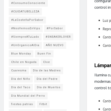
configurar
#ConsumoConsciente
control in
#CUIDATUBELLEZA
Luz p
#LaCosteñaPorSabor
Repr
#NosVemosEnVips
#PorSabor
Cont
#SiempreATuLado
#SNEAKERLOVER
Cont
#UnOrganicoAlDia
AÑO NUEVO
Blue Monday
Buen Fin
Chile en Nogada
Cloe
Lámpar
Cuaresma
Día de las Madres
Ilumina c
Día del Niño
Día del Padre
modernas 
control to
Día del Taco
Día de Muertos
Día Mundial del Perro
Cont
fiestas patrias
Fitbit
Cont