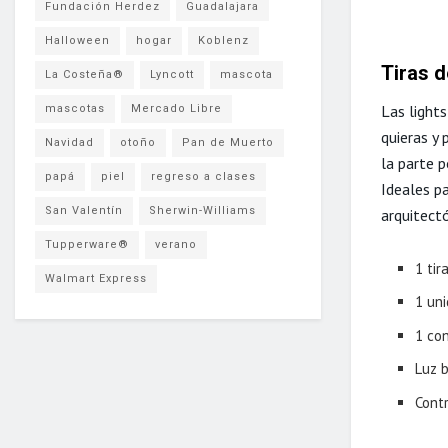
Fundación Herdez
Guadalajara
Halloween
hogar
Koblenz
Tiras d
La Costeña®
Lyncott
mascota
Las lights
mascotas
Mercado Libre
quieras y 
Navidad
otoño
Pan de Muerto
la parte p
papá
piel
regreso a clases
Ideales pa
San Valentín
Sherwin-Williams
arquitectó
Tupperware®
verano
1 tir
Walmart Express
1 un
1 co
Luz b
Cont