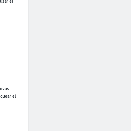
usar el
urvas
oquear el