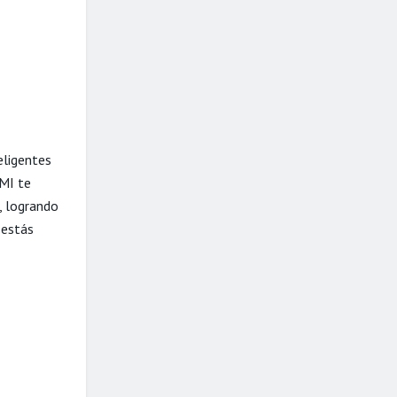
eligentes
MI te
, logrando
 estás