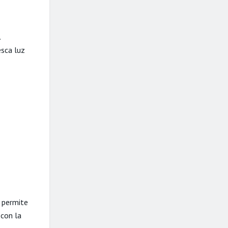
.
esca luz
e permite
 con la