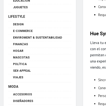
EDUCACIÓN
Cons
JUGUETES
Requ
LIFESTYLE
DESIGN
E-COMMERCE
Hue Sy
ENVIROMENT & SUSTENTABILIDAD
Lleva tu e
FINANZAS
con el co
HOGAR
permiten 
MASCOTAS
una experi
POLÍTICA
viendo, e
SEX-APPEAL
VIAJES
Sinc
MODA
Cone
ACCESORIOS
Perso
DISEÑADORES
Requ