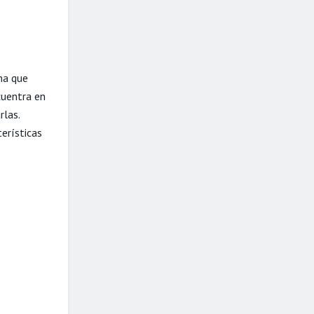
ma que
cuentra en
rlas.
terísticas