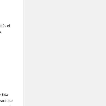
drás el
s
rtida
hace que