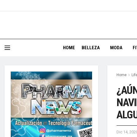
HOME
BELLEZA
MODA
F
Home
Lif
¿AÚN
NAVI
ALG
Dic 14, 202