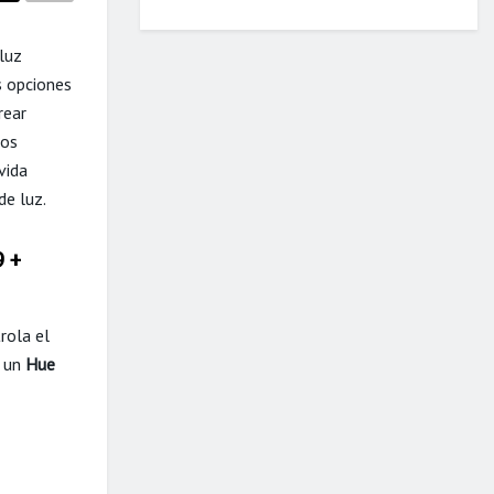
 luz
 opciones
rear
tos
vida
de luz.
9 +
rola el
a un
Hue