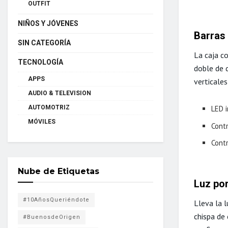
OUTFIT
NIÑOS Y JÓVENES
Barras 
SIN CATEGORÍA
La caja c
TECNOLOGÍA
doble de d
APPS
verticales
AUDIO & TELEVISION
AUTOMOTRIZ
LED 
MÓVILES
Cont
Cont
Nube de Etiquetas
Luz por
#10AñosQueriéndote
Lleva la l
chispa de
#BuenosdeOrigen