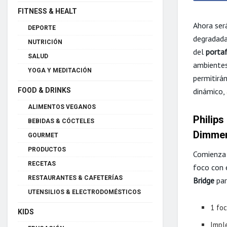
FITNESS & HEALT
Ahora será
DEPORTE
degradad
NUTRICIÓN
del
porta
SALUD
ambientes
YOGA Y MEDITACIÓN
permitirán
FOOD & DRINKS
dinámico,
ALIMENTOS VEGANOS
Philips
BEBIDAS & CÓCTELES
Dimme
GOURMET
PRODUCTOS
Comienza a
RECETAS
foco con 
RESTAURANTES & CAFETERÍAS
Bridge
par
UTENSILIOS & ELECTRODOMÉSTICOS
1 foc
KIDS
Impl