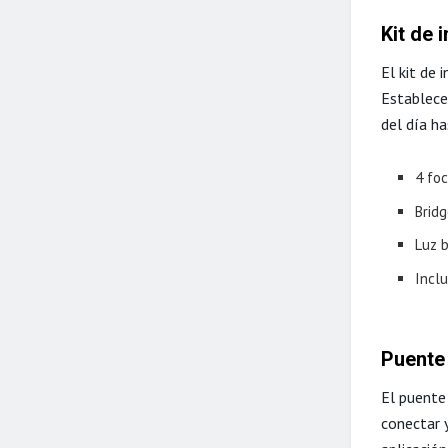
Kit de 
El kit de 
Establece
del día ha
4 fo
Brid
Luz b
Incl
Puente 
El puent
conectar y