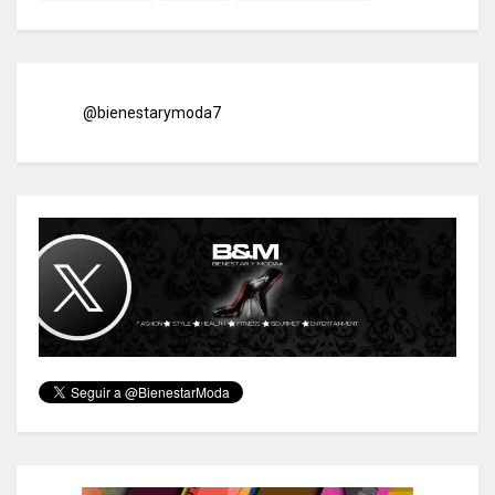
@bienestarymoda7