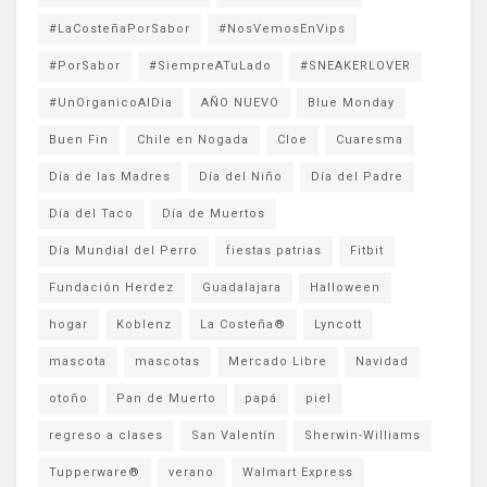
#LaCosteñaPorSabor
#NosVemosEnVips
#PorSabor
#SiempreATuLado
#SNEAKERLOVER
#UnOrganicoAlDia
AÑO NUEVO
Blue Monday
Buen Fin
Chile en Nogada
Cloe
Cuaresma
Día de las Madres
Día del Niño
Día del Padre
Día del Taco
Día de Muertos
Día Mundial del Perro
fiestas patrias
Fitbit
Fundación Herdez
Guadalajara
Halloween
hogar
Koblenz
La Costeña®
Lyncott
mascota
mascotas
Mercado Libre
Navidad
otoño
Pan de Muerto
papá
piel
regreso a clases
San Valentín
Sherwin-Williams
Tupperware®
verano
Walmart Express