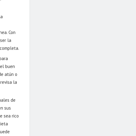
la
nea. Con
ser la
 completa.
para
 el buen
de atún o
revisa la
nales de
en sus
e sea rico
dieta
puede