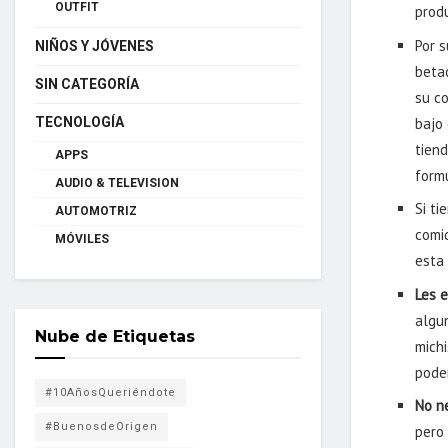
OUTFIT
produ
Por 
NIÑOS Y JÓVENES
betac
SIN CATEGORÍA
su co
bajo
TECNOLOGÍA
tien
APPS
formu
AUDIO & TELEVISION
Si ti
AUTOMOTRIZ
comi
MÓVILES
esta
Les 
algu
Nube de Etiquetas
mich
pode
#10AñosQueriéndote
No n
#BuenosdeOrigen
pero