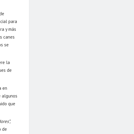
 de
cial para
bra y más
os canes
os se
ere la
ues de
a en
e algunos
uido que
ores”,
o de