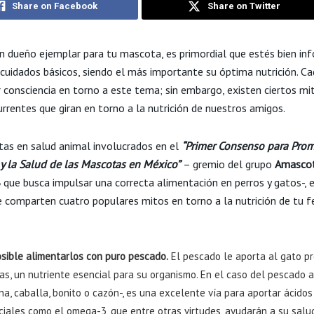
Share on Facebook
Share on Twitter
un dueño ejemplar para tu mascota, es primordial que estés bien i
 cuidados básicos, siendo el más importante su óptima nutrición. C
 consciencia en torno a este tema; sin embargo, existen ciertos mi
rrentes que giran en torno a la nutrición de nuestros amigos.
stas en salud animal involucrados en el
“Primer Consenso para Prom
 y la Salud de las Mascotas en México”
– gremio del grupo
Amascot
B
que busca impulsar una correcta alimentación en perros y gatos-, 
e comparten cuatro populares mitos en torno a la nutrición de tu f
osible alimentarlos con puro pescado.
El pescado le aporta al gato p
as, un nutriente esencial para su organismo. En el caso del pescado a
na, caballa, bonito o cazón-, es una excelente vía para aportar ácido
ciales como el omega-3, que entre otras virtudes, ayudarán a su salu