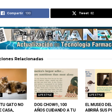
Compartir
130
Tweet
82
aciones
Relacionadas
E
LIFESTYLE
LIFESTYLE
TU GATO NO
DOG CHOW®, 100
EL MUSEO DE
E CASA,
AÑOS CUIDANDO A TU
ABRIRÁ SUS 