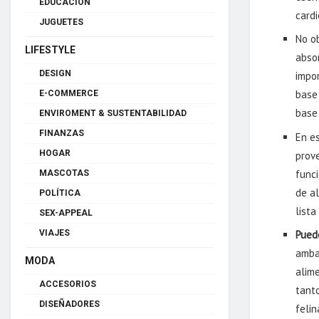
EDUCACIÓN
cardi
JUGUETES
No o
LIFESTYLE
abso
DESIGN
impo
base 
E-COMMERCE
base
ENVIROMENT & SUSTENTABILIDAD
FINANZAS
En e
HOGAR
prov
func
MASCOTAS
de a
POLÍTICA
lista
SEX-APPEAL
VIAJES
Puede
amba
MODA
alime
ACCESORIOS
tanto
DISEÑADORES
feli