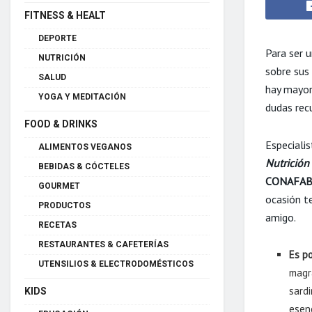
FITNESS & HEALT
DEPORTE
Para ser 
NUTRICIÓN
sobre sus
SALUD
hay mayor
YOGA Y MEDITACIÓN
dudas recu
FOOD & DRINKS
Especiali
ALIMENTOS VEGANOS
Nutrición
BEBIDAS & CÓCTELES
CONAFA
GOURMET
ocasión t
PRODUCTOS
amigo.
RECETAS
RESTAURANTES & CAFETERÍAS
Es p
UTENSILIOS & ELECTRODOMÉSTICOS
magr
sardi
KIDS
esen