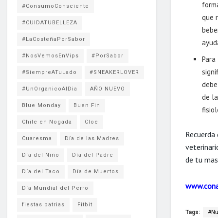
forma
#ConsumoConsciente
que n
#CUIDATUBELLEZA
bebe
#LaCosteñaPorSabor
ayud
#NosVemosEnVips
#PorSabor
Para 
signi
#SiempreATuLado
#SNEAKERLOVER
debe
#UnOrganicoAlDia
AÑO NUEVO
de l
Blue Monday
Buen Fin
fisio
Chile en Nogada
Cloe
Recuerda 
Cuaresma
Día de las Madres
veterinar
Día del Niño
Día del Padre
de tu masc
Día del Taco
Día de Muertos
www.cona
Día Mundial del Perro
fiestas patrias
Fitbit
Tags:
#Nu