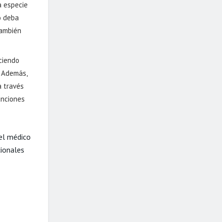
a especie
o deba
también
eciendo
. Además,
a través
unciones
 el médico
cionales