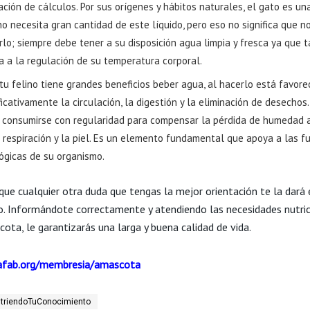
ción de cálculos. Por sus orígenes y hábitos naturales, el gato es un
o necesita gran cantidad de este líquido, pero eso no significa que n
rlo; siempre debe tener a su disposición agua limpia y fresca ya que 
a a la regulación de su temperatura corporal.
tu felino tiene grandes beneficios beber agua, al hacerlo está favor
ficativamente la circulación, la digestión y la eliminación de desechos
 consumirse con regularidad para compensar la pérdida de humedad 
a respiración y la piel. Es un elemento fundamental que apoya a las f
lógicas de su organismo.
que cualquier otra duda que tengas la mejor orientación te la dará
io. Informándote correctamente y atendiendo las necesidades nutri
ota, le garantizarás una larga y buena calidad de vida.
fab.org/membresia/amascota
triendoTuConocimiento