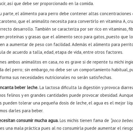
cir, así que debe ser proporcionado en la comida.
su parte, el alimento para perro debe contener altas concentraciones
aroteno, que el animalito necesita para convertirlo en vitamina A, cru
rrecto desarrollo. También se caracteriza por ser rico en vitaminas, fi
 en proteínas y grasas que el alimento seco para gatos, puesto que l
den a aumentar de peso con facilidad. Además el alimento para perrit
la de acuerdo a talla, edad, etapa de vida, entre otros factores.
enes ambos animalitos en casa, no es grave si de repente tu michi ingi
da del perro; sin embargo, no debe ser un comportamiento habitual, p
 forma sus necesidades nutricionales no serán satisfechas.
encanta beber leche.
La lactosa dificulta la digestión y provoca diarre
nos felinos y en grandes cantidades puede provocar obesidad. Aunqu
is pueden tolerar una pequeña dosis de leche, el agua es el mejor líq
mos darles para beber.
ecesitan consumir mucha agua.
Los michis tienen fama de
“poco bebed
 es una mala práctica pues al no consumirla puede aumentar el riesg