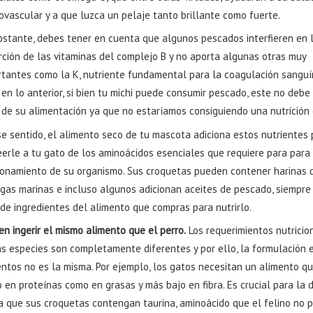
ovascular y a que luzca un pelaje tanto brillante como fuerte.
bstante, debes tener en cuenta que algunos pescados interfieren en 
rción de las vitaminas del complejo B y no aporta algunas otras muy
rtantes como la K, nutriente fundamental para la coagulación sanguí
en lo anterior, si bien tu michi puede consumir pescado, este no debe 
 de su alimentación ya que no estaríamos consiguiendo una nutrición
se sentido, el alimento seco de tu mascota adiciona estos nutrientes 
eerle a tu gato de los aminoácidos esenciales que requiere para para
ionamiento de su organismo. Sus croquetas pueden contener harinas 
lgas marinas e incluso algunos adicionan aceites de pescado, siempre 
 de ingredientes del alimento que compras para nutrirlo.
n ingerir el mismo alimento que el perro.
Los requerimientos nutricio
s especies son completamente diferentes y por ello, la formulación 
ntos no es la misma. Por ejemplo, los gatos necesitan un alimento qu
 en proteínas como en grasas y más bajo en fibra. Es crucial para la 
na que sus croquetas contengan taurina, aminoácido que el felino no 