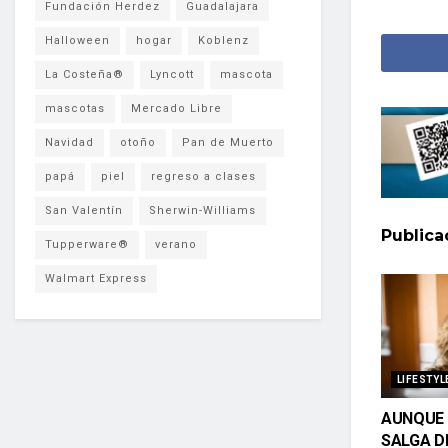
Fundación Herdez
Guadalajara
Halloween
hogar
Koblenz
La Costeña®
Lyncott
mascota
mascotas
Mercado Libre
Navidad
otoño
Pan de Muerto
papá
piel
regreso a clases
San Valentín
Sherwin-Williams
Public
Tupperware®
verano
Walmart Express
LIFESTYL
AUNQUE 
SALGA D