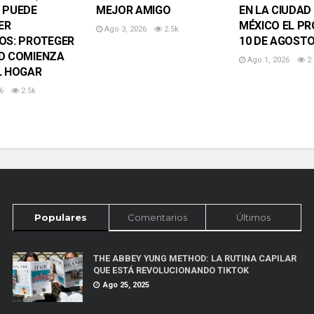
 PUEDE
MEJOR AMIGO
EN LA CIUDAD
ER
MÉXICO EL P
Ago 3, 2026
2.5k
OS: PROTEGER
10 DE AGOST
D COMIENZA
Ago 1, 2026
2.
L HOGAR
6
2.5k
Populares
Comentarios
Últimos
THE ABBEY YUNG METHOD: LA RUTINA CAPILAR
QUE ESTÁ REVOLUCIONANDO TIKTOK
Ago 25, 2025