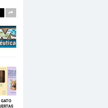
L GATO
PUERTAS