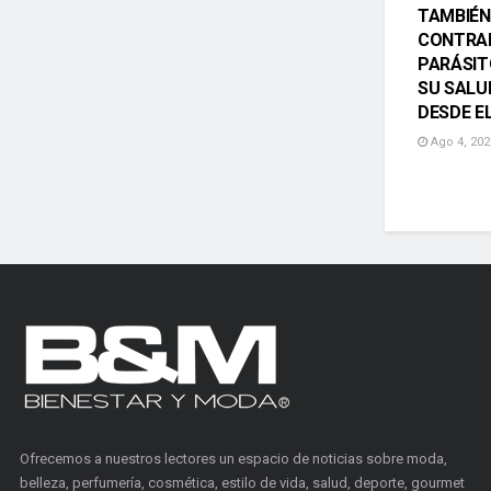
TAMBIÉN
CONTRA
PARÁSIT
SU SALU
DESDE E
Ago 4, 202
Ofrecemos a nuestros lectores un espacio de noticias sobre moda,
belleza, perfumería, cosmética, estilo de vida, salud, deporte, gourmet