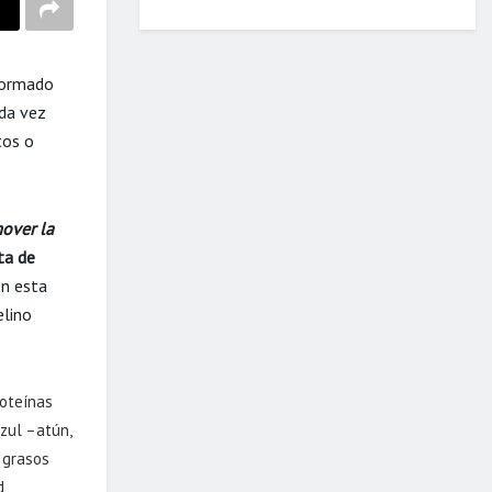
nformado
ada vez
tos o
over la
a de
en esta
elino
roteínas
zul –atún,
s grasos
d