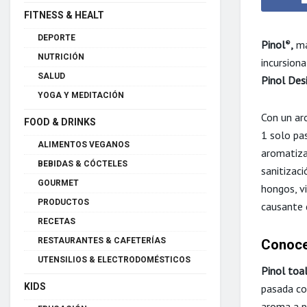
FITNESS & HEALT
DEPORTE
Pinol
,
ma
®
NUTRICIÓN
incursion
SALUD
Pinol Desi
YOGA Y MEDITACIÓN
Con un aro
FOOD & DRINKS
1 solo pas
ALIMENTOS VEGANOS
aromatizar
BEBIDAS & CÓCTELES
sanitizaci
GOURMET
hongos, vi
PRODUCTOS
causante 
RECETAS
RESTAURANTES & CAFETERÍAS
Conoce
UTENSILIOS & ELECTRODOMÉSTICOS
Pinol toal
KIDS
pasada co
aroma a p