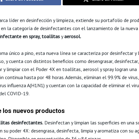
rca líder en desinfección y limpieza, extiende su portafolio de pro
a en la categoría de desinfectantes con el lanzamiento de la nueva
nfectante en spray, toallitas
y
aerosol.
ma único a pino, esta nueva línea se caracteriza por desinfectar y 
o, y cuenta con distintos beneficios como desengrasar, desinfectar,
 y limpiar con el Poder 4X en toallitas, aerosol y spray logran una
ón continua hasta por 48 horas. Además, eliminan el 99.9% de virus,
rus influenza A(H1N1) y cuentan con la capacidad de eliminar el vir
del COVID-19.
 los nuevos productos
litas desinfectantes.
Desinfectan y limpian las superficies en una s
n su poder 4X: desengrasa, desinfecta, limpia y aromatiza con su a
ino. Disponible en presentación de 36 y 84 piezas.