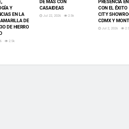
,
DE MÁS CON
PRESENCIA EN
GÍA Y
CASAIDEAS
CON EL ÉXITO
NCIAS EN LA
CITY SHOWRO
Jul 22, 2026
2.5k
AMARILLA DE
CDMX Y MONT
CIO DE HIERRO
Jul 2, 2026
2.
O
6
2.5k