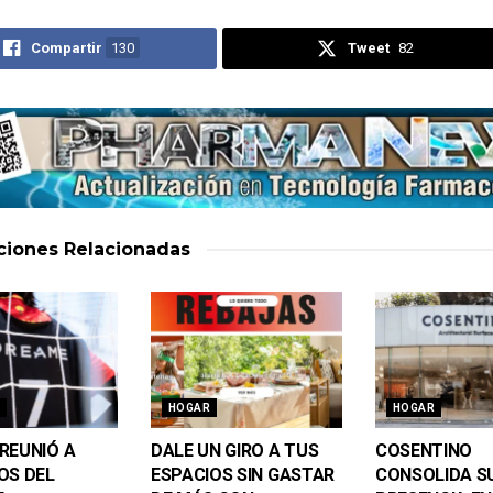
Compartir
130
Tweet
82
aciones
Relacionadas
HOGAR
HOGAR
REUNIÓ A
DALE UN GIRO A TUS
COSENTINO
OS DEL
ESPACIOS SIN GASTAR
CONSOLIDA S