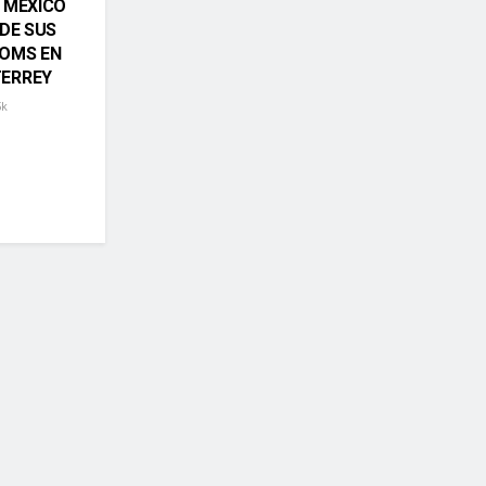
 MÉXICO
 DE SUS
OMS EN
ERREY
5k