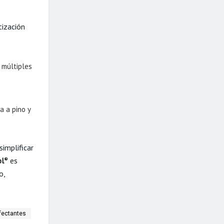
ización
 múltiples
a a pino y
implificar
ol
es
®
o,
nfectantes