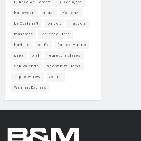
Fundación Herdez
Guadalajara
Halloween
hogar
Koblenz
La Costeña®
Lyncott
mascota
mascotas
Mercado Libre
Navidad
otoño
Pan de Muerto
papá
piel
regreso a clases
San Valentín
Sherwin-Williams
Tupperware®
verano
Walmart Express