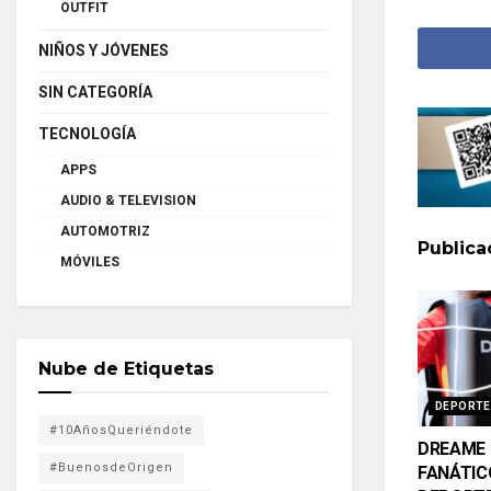
OUTFIT
NIÑOS Y JÓVENES
SIN CATEGORÍA
TECNOLOGÍA
APPS
AUDIO & TELEVISION
AUTOMOTRIZ
Public
MÓVILES
Nube de Etiquetas
DEPORTE
#10AñosQueriéndote
DREAME 
#BuenosdeOrigen
FANÁTIC