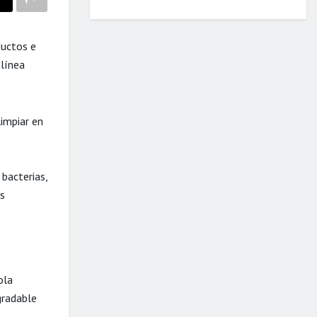
ductos e
 línea
limpiar en
 bacterias,
us
ola
gradable