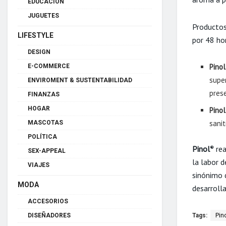
EDUCACIÓN
JUGUETES
Productos
LIFESTYLE
por 48 ho
DESIGN
Pinol
E-COMMERCE
super
ENVIROMENT & SUSTENTABILIDAD
pres
FINANZAS
HOGAR
Pinol
sanit
MASCOTAS
POLÍTICA
Pinol
rea
®
SEX-APPEAL
la labor d
VIAJES
sinónimo d
MODA
desarroll
ACCESORIOS
Tags:
Pin
DISEÑADORES