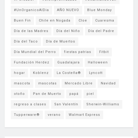
#UnOrganicoAlDia
AÑO NUEVO
Blue Monday
Buen Fin
Chile en Nogada
Cloe
Cuaresma
Día de las Madres
Día del Niño
Día del Padre
Día del Taco
Día de Muertos
Día Mundial del Perro
fiestas patrias
Fitbit
Fundación Herdez
Guadalajara
Halloween
hogar
Koblenz
La Costeña®
Lyncott
mascota
mascotas
Mercado Libre
Navidad
otoño
Pan de Muerto
papá
piel
regreso a clases
San Valentín
Sherwin-Williams
Tupperware®
verano
Walmart Express