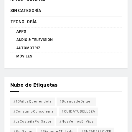
SIN CATEGORÍA
TECNOLOGÍA
APPS
AUDIO & TELEVISION
AUTOMOTRIZ
MÓVILES
Nube de Etiquetas
#10AñosQueriéndote
#BuenosdeOrigen
#ConsumoConsciente
#CUIDATUBELLEZA
#LaCosteñaPorSabor
#NosVemosEnVips
#PorSabor
#SiempreATuLado
#SNEAKERLOVER