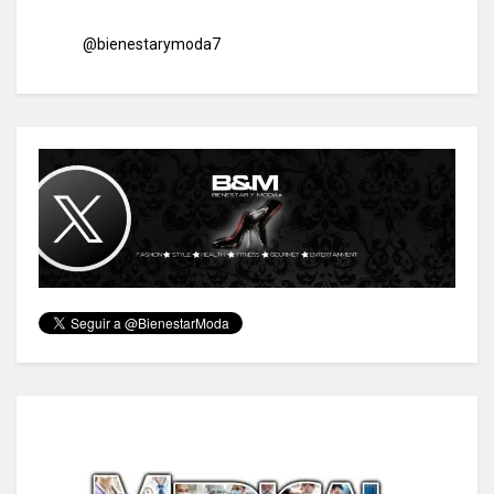
@bienestarymoda7