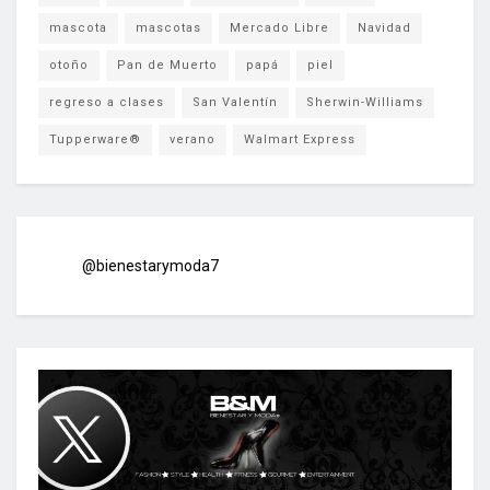
mascota
mascotas
Mercado Libre
Navidad
otoño
Pan de Muerto
papá
piel
regreso a clases
San Valentín
Sherwin-Williams
Tupperware®
verano
Walmart Express
@bienestarymoda7