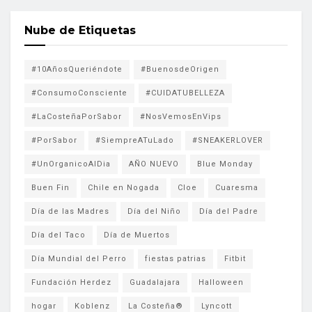
Nube de Etiquetas
#10AñosQueriéndote
#BuenosdeOrigen
#ConsumoConsciente
#CUIDATUBELLEZA
#LaCosteñaPorSabor
#NosVemosEnVips
#PorSabor
#SiempreATuLado
#SNEAKERLOVER
#UnOrganicoAlDia
AÑO NUEVO
Blue Monday
Buen Fin
Chile en Nogada
Cloe
Cuaresma
Día de las Madres
Día del Niño
Día del Padre
Día del Taco
Día de Muertos
Día Mundial del Perro
fiestas patrias
Fitbit
Fundación Herdez
Guadalajara
Halloween
hogar
Koblenz
La Costeña®
Lyncott