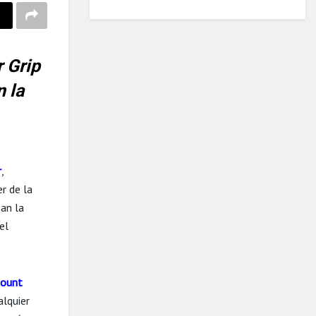
 Grip
 la
r
,
er de la
an la
el
count
lquier