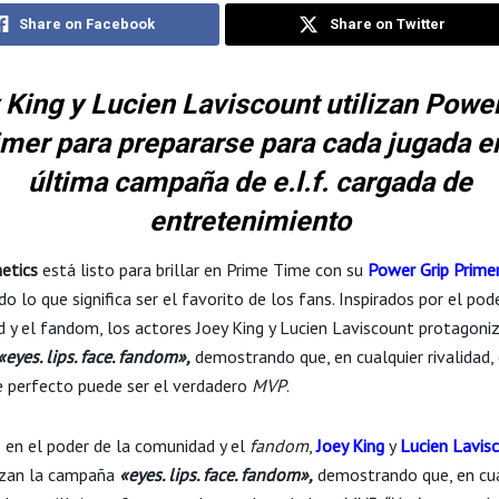
Share on Facebook
Share on Twitter
 King y Lucien Laviscount utilizan Power
imer para prepararse para cada jugada en
última campaña de e.l.f. cargada de
entretenimiento
metics
está listo para brillar en Prime Time con su
Power Grip Prime
do lo que significa ser el favorito de los fans. Inspirados por el pod
 y el fandom, los actores Joey King y Lucien Laviscount protagoniz
«eyes. lips. face. fandom»,
demostrando que, en cualquier rivalidad, 
e perfecto puede ser el verdadero
MVP
.
s en el poder de la comunidad y el
fandom
,
Joey King
y
Lucien Lavis
izan la campaña
«eyes. lips. face. fandom»,
demostrando que, en cua