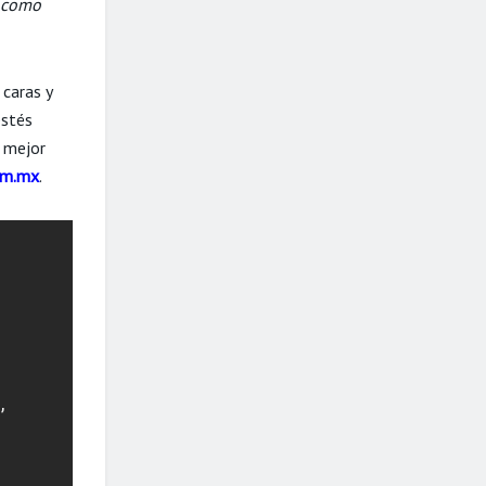
s como
 caras y
estés
u mejor
om.mx
.