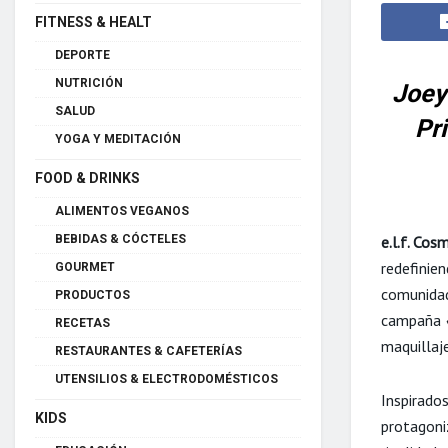
FITNESS & HEALT
DEPORTE
NUTRICIÓN
Joey
SALUD
Pr
YOGA Y MEDITACIÓN
FOOD & DRINKS
ALIMENTOS VEGANOS
e.l.f. Cos
BEBIDAS & CÓCTELES
redefinien
GOURMET
comunidad
PRODUCTOS
campaña
RECETAS
maquillaj
RESTAURANTES & CAFETERÍAS
UTENSILIOS & ELECTRODOMÉSTICOS
Inspirado
KIDS
protagon