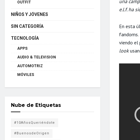
una campa
OUTFIT
e.l.f. ha 
NIÑOS Y JÓVENES
En esta úl
SIN CATEGORÍA
fandoms. 
TECNOLOGÍA
viendo el
APPS
look
usan
AUDIO & TELEVISION
AUTOMOTRIZ
MÓVILES
Nube de Etiquetas
#10AñosQueriéndote
#BuenosdeOrigen