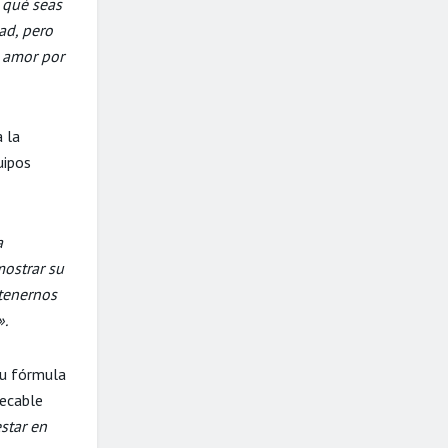
 qué seas
ad, pero
l amor por
 la
uipos
a
mostrar su
tenernos
».
Su fórmula
pecable
star en