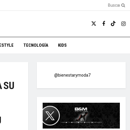
FESTYLE
TECNOLOGÍA
KIDS
@bienestarymoda7
A SU
U