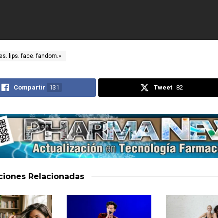
es. lips. face. fandom.»
Compartir
131
Tweet
82
aciones
Relacionadas