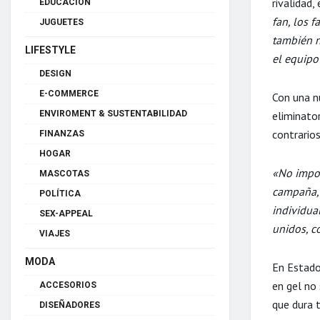
rivalidad,
EDUCACIÓN
fan, los 
JUGUETES
también n
LIFESTYLE
el equipo 
DESIGN
E-COMMERCE
Con una n
eliminator
ENVIROMENT & SUSTENTABILIDAD
contrarios
FINANZAS
HOGAR
«No impor
MASCOTAS
campaña, 
POLÍTICA
individua
SEX-APPEAL
unidos, c
VIAJES
MODA
En Estado
en gel no 
ACCESORIOS
que dura 
DISEÑADORES