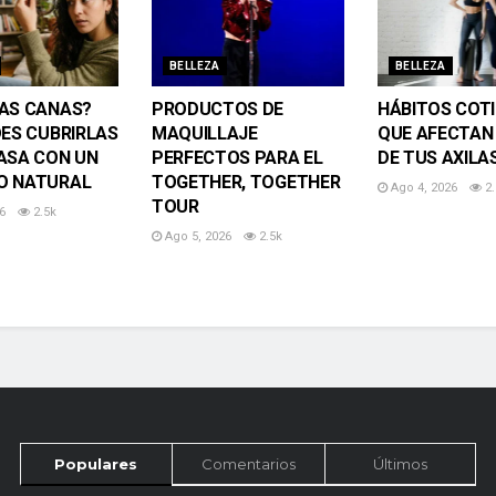
BELLEZA
BELLEZA
AS CANAS?
PRODUCTOS DE
HÁBITOS COT
DES CUBRIRLAS
MAQUILLAJE
QUE AFECTAN 
ASA CON UN
PERFECTOS PARA EL
DE TUS AXILA
O NATURAL
TOGETHER, TOGETHER
Ago 4, 2026
2.
TOUR
6
2.5k
Ago 5, 2026
2.5k
Populares
Comentarios
Últimos