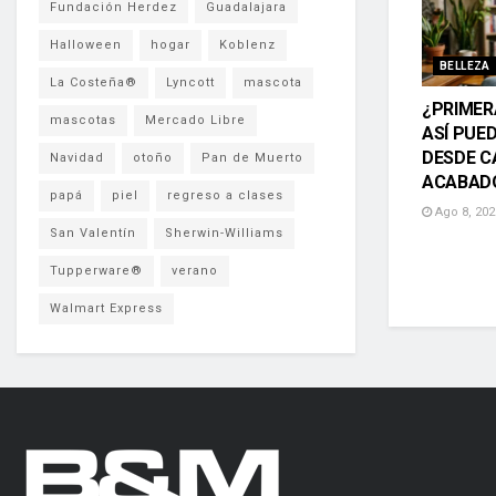
Fundación Herdez
Guadalajara
Halloween
hogar
Koblenz
BELLEZA
La Costeña®
Lyncott
mascota
¿PRIMER
mascotas
Mercado Libre
ASÍ PUE
DESDE C
Navidad
otoño
Pan de Muerto
ACABAD
papá
piel
regreso a clases
Ago 8, 202
San Valentín
Sherwin-Williams
Tupperware®
verano
Walmart Express