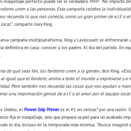
 el maquillaje perfecto puede ser el verdadero
MVP
.
“No importa de
fandoms unen a las personas. Esta campaña celebra la individualid
os recuerda lo que nos conecta, como un gran primer de e.l.f. o e
local”,
comparte Joey King.
ueva campaña multiplataforma, King y Laviscount se enfrentarán a
ia definitiva en casa: conocer a los padres. El día del partido. En eq
.
ta de qué seas fan, los fandoms unen a la gente»,
dice King.
«Est
al igual que el fandom, anima a todo el mundo a expresarse y a 
lidad. Pero también nos recuerda las cosas que nos ayudan a man
omo una imprimación genial de e.l.f. o el amor por el equipo local
s Unidos, el
Power Grip Primer
es el #1 en ventas* por una razón: 
solo fija el maquillaje, sino que prepara la piel para un acabado im
todo el día, incluso en la temporada más intensa.
“Nunca imaginé e