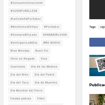
#ConsumoConsciente
#CUIDATUBELLEZA
#LaCosteñaPorSabor
Tags:
«ey
#NosVemosEnVips
#PorSabor
#SiempreATuLado
#SNEAKERLOVER
#UnOrganicoAlDia
AÑO NUEVO
Blue Monday
Buen Fin
Chile en Nogada
Cloe
Cuaresma
Día de las Madres
Día del Niño
Día del Padre
Día del Taco
Día de Muertos
Public
Día Mundial del Perro
fiestas patrias
Fitbit