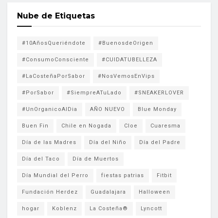
Nube de Etiquetas
#10AñosQueriéndote
#BuenosdeOrigen
#ConsumoConsciente
#CUIDATUBELLEZA
#LaCosteñaPorSabor
#NosVemosEnVips
#PorSabor
#SiempreATuLado
#SNEAKERLOVER
#UnOrganicoAlDia
AÑO NUEVO
Blue Monday
Buen Fin
Chile en Nogada
Cloe
Cuaresma
Día de las Madres
Día del Niño
Día del Padre
Día del Taco
Día de Muertos
Día Mundial del Perro
fiestas patrias
Fitbit
Fundación Herdez
Guadalajara
Halloween
hogar
Koblenz
La Costeña®
Lyncott