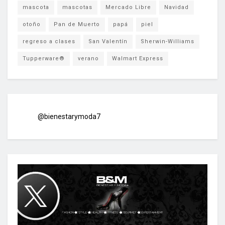
mascota
mascotas
Mercado Libre
Navidad
otoño
Pan de Muerto
papá
piel
regreso a clases
San Valentín
Sherwin-Williams
Tupperware®
verano
Walmart Express
@bienestarymoda7